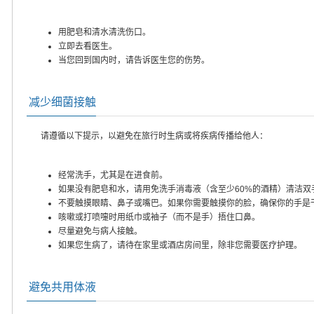
用肥皂和清水清洗伤口。
立即去看医生。
当您回到国内时，请告诉医生您的伤势。
减少细菌接触
请遵循以下提示，以避免在旅行时生病或将疾病传播给他人：
经常洗手，尤其是在进食前。
如果没有肥皂和水，请用免洗手消毒液（含至少60%的酒精）清洁双
不要触摸眼睛、鼻子或嘴巴。如果你需要触摸你的脸，确保你的手是
咳嗽或打喷嚏时用纸巾或袖子（而不是手）捂住口鼻。
尽量避免与病人接触。
如果您生病了，请待在家里或酒店房间里，除非您需要医疗护理。
避免共用体液