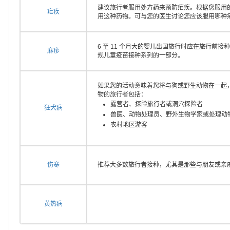
建议旅行者服用处方药来预防疟疾。根据您服用
疟疾
用这种药物。可与您的医生讨论您应该服用哪种
6 至 11 个月大的婴儿出国旅行时应在旅行前接种
麻疹
规儿童疫苗接种系列的一部分。
如果您的活动意味着您将与狗或野生动物在一起
物的旅行者包括：
露营者、探险旅行者或洞穴探险者
狂犬病
兽医、动物处理员、野外生物学家或处理动
农村地区游客
伤寒
推荐大多数旅行者接种，尤其是那些与朋友或亲
黄热病