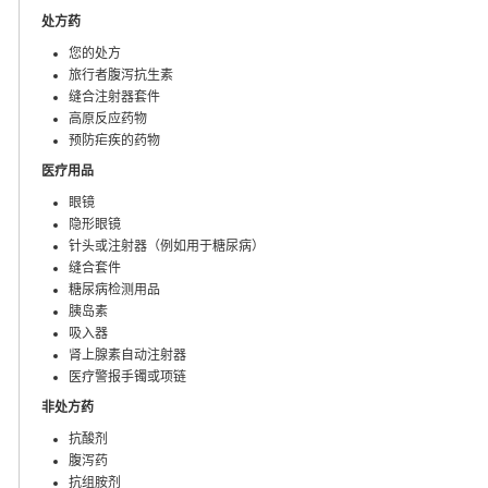
处方药
您的处方
旅行者腹泻抗生素
缝合注射器套件
高原反应药物
预防疟疾的药物
医疗用品
眼镜
隐形眼镜
针头或注射器（例如用于糖尿病）
缝合套件
糖尿病检测用品
胰岛素
吸入器
肾上腺素自动注射器
医疗警报手镯或项链
非处方药
抗酸剂
腹泻药
抗组胺剂