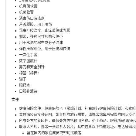
1%氢化可的松乳膏
抗真菌软膏
抗菌软膏
消毒伤口清洁剂
芦荟凝胶，用于晒伤
昆虫叮咬治疗，止痒凝胶或乳膏
绷带，多种尺寸纱布和胶带
用于水泡的棉布或分子泡沫
弹性压缩绷带，用于扭伤和拉伤
一次性手套
数字温度计
剪刀和安全别针
棉签（棉棒）
镊子
眼药水
口服补液盐
文件
健康保险文件，健康保险卡（常规计划、补充旅行健康保险计划）和索赔
黄热病疫苗接种证明，如果您的旅行需要，请携带您填写完整的国际疫苗
所有处方的复印件，确保处方包括通用名称。带上药品、眼镜/隐形眼镜
联系人名片，携带一张联系人名片，其中包含以下街道地址、电话号码和
留在国内的家庭成员或密切接触者