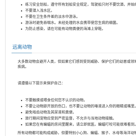
练习安全划船，遵守所有划船安全规定，驾驶船只时不要饮酒，并始
不要潜入浅水区。
不要在卫生条件差的淡水中游泳。
游泳时避免吞咽水。未经处理的水会携带使您生病的细菌。
为防止感染，请在可能有动物粪便的海滩上穿鞋。
远离动物
大多数动物会避开人类，但如果它们感到受到威胁、保护它们的幼崽或领
疾病。
请遵循以下提示来保护自己：
不要触摸或喂食任何您不认识的动物。
不要让动物舔开放的伤口，也不要让动物的唾液进入你的眼睛或嘴里
避免啮齿动物及其尿液和粪便。
旅行期间宠物应受到严密监督，不允许与当地动物接触。
如果您在有蝙蝠的房间里醒来，请立即就医。蝙蝠叮咬可能很难看到
所有动物都可能构成威胁，但要特别小心狗、蝙蝠、猴子、水母等海洋动