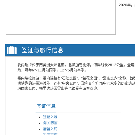
2020年
签证与旅行信息
委内瑞拉位于南美洲大陆北部，北濒加勒比海，海岸线长2813公里。全
热，每年6～11月为雨季，12～5月为旱季。
委内瑞拉旅游：委内瑞拉有“石油之国”、“兰花之国”、“瀑布之乡”之称，
满情趣的热带海滩外，还有“中央公园”、玻利瓦尔广场中心众多的历史遗
玛国家公园、梅里达热带雪山等也很受有游客欢迎。
签证信息
签证入境
海关防疫
居留入籍
投资指南