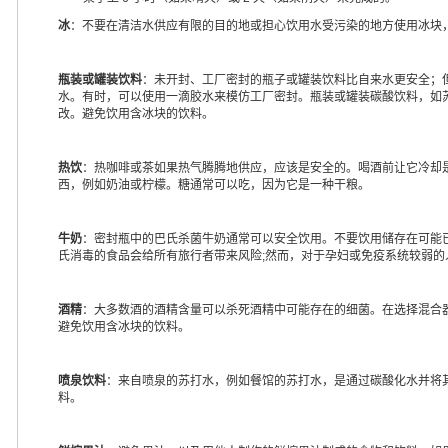
冰
：不要在清洁水供应有限的目的地或担心饮用水受污染的地方使用冰块
瓶装或罐装饮料
：未开封、工厂密封的瓶子或罐装饮料比自来水更安全；
水。有时，可以使用一滴胶水来模仿工厂密封。瓶装或罐装碳酸饮料，如
改。避免饮用含冰块的饮料。
热饮
：热咖啡或茶如果热气腾腾地供应，应该是安全的。喝酒前让它冷却
西，例如奶油或柠檬。糖通常可以吃，因为它是一种干粮。
牛奶
：密封瓶中的巴氏杀菌牛奶通常可以安全饮用。不要饮用储存在可能
氏消毒的食品会给所有旅行者带来风险;然而，对于孕妇或免疫系统较弱
酒精
：大多数酒的酒精含量可以杀死酒精中可能存在的细菌。在选择混合
避免饮用含冰块的饮料。
喷泉饮料
：来自喷泉的苏打水，例如餐馆的苏打水，是通过碳酸化水并将
料。