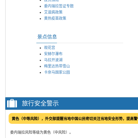
委内瑞拉签证专题
艾滋病政策
黄热疫苗政策
景点信息
观花宫
安赫尔瀑布
马拉开波湖
梅里达热带雪山
卡奈马国家公园
旅行安全警示
黄色（中等风险），外交部提醒当地中国公民密切关注当地安全形势，提高警
委内瑞拉风险等级为黄色（中风险）。