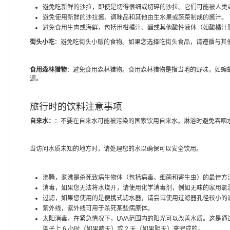
避免吃新鲜的沙拉，即使是切得很细或切碎的沙拉。它们可能被人类
避免使用新鲜的沙拉酱、调味品和其他由生水果或蔬菜制成的酱汁。
避免食用生肉或海鲜，包括用柑橘汁、醋或其他酸性液体（如酸橘汁腌
街头小吃
：避免吃街头小贩的食物。如果您选择吃街头食品，请遵循与其
食用森林猎物
：避免食用森林猎物。食用森林猎物是指当地的野味，如蝙
源。
旅行时的饮料注意事项
自来水：
：不要在自来水可能被污染的国家饮用自来水。淋浴时避免吞咽
当访问水质未知的地方时，请处理您的水以确保可以安全饮用。
沸腾，煮沸是杀死致病生物体（包括病毒、细菌和寄生虫）的最佳方
消毒，如果您无法将水烧开，请使用化学消毒剂，例如无味的家用氯
过滤，如果您使用的是便携式滤水器，请尝试使用过滤器孔径较小的
紫外线，紫外线可用于杀死某些病原体。
太阳消毒，在紧急情况下，UVA范围内的阳光可以改善水质。这是通过用
架子上 6 小时（如果晴天）或 2 天（如果阴天）来完成的。