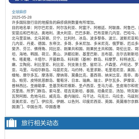
全球麻疹
2025-05-28
许多国际旅行目的地报告的麻疹病例数量有所增加。
目的地名单：阿尔巴尼亚、阿尔及利亚、阿富汗、阿根廷、阿联酋、阿鲁巴、
安提瓜和巴布达、奥地利、澳大利亚、巴巴多斯、巴布亚新几内亚、巴哈马、
北马里亚纳、北马其顿、贝宁、比利时、冰岛、波多黎各、波兰、波斯尼亚和
几内亚、丹麦、德国、东帝汶、多哥、多米尼加、多米尼克、俄罗斯、厄瓜多
斐济、芬兰、佛得角、冈比亚、刚果共和国、刚果民主共和国、哥伦比亚、哥
坦、海地、韩国、荷兰、黑山、洪都拉斯、基里巴斯、吉布提、吉尔吉斯斯坦
韦、喀麦隆、卡塔尔、开曼群岛、科科斯（基林）群岛、科摩罗、科特迪瓦、
嫩、立陶宛、利比里亚、利比亚、列支敦士登、留尼汪、卢森堡、卢旺达、罗
亚、马里、马绍尔群岛、马提尼克、马约特、毛里求斯、毛里塔尼亚、美国、
缅甸、摩尔多瓦、摩洛哥、摩纳哥、莫桑比克、墨西哥、纳米比亚、南非、南
岛、帕劳、皮特凯恩群岛、葡萄牙、日本、瑞典、瑞士、萨尔瓦多、萨摩亚、
普林西比、圣赫勒拿、圣基茨和尼维斯、圣卢西亚、圣马力诺、圣皮埃尔和密
苏里南、所罗门群岛、索马里、塔吉克斯坦、泰国、坦桑尼亚、汤加、特克斯
瓦努阿图、危地马拉、威克岛、委内瑞拉、乌干达、乌克兰、乌拉圭、乌兹别
亚美尼亚、也门、伊拉克、伊朗、以色列、印度尼西亚、英国、英属维尔京群
国澳门、中国台湾、中国香港
旅行相关动态