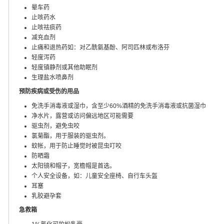
晕车药
止咳药水
止咳祛痰药
减充血剂
止痛和退热药如：对乙酰氨基酚、阿司匹林或布洛芬
轻度泻药
轻度镇静剂或其他助眠剂
生理盐水喷鼻剂
预防疾病或受伤的用品
免洗手消毒液或湿巾，含至少60%酒精的免洗手消毒液或抗菌湿巾
净水片，露营或访问偏远地区可能需要
驱虫剂，避免虫咬
氯菊酯，用于服装的驱虫剂。
蚊帐，用于防止睡觉时被昆虫叮咬
防晒霜
太阳镜和帽子，宽檐帽是首选。
个人安全设备，如：儿童安全座椅、自行车头盔
耳塞
乳胶避孕套
急救箱