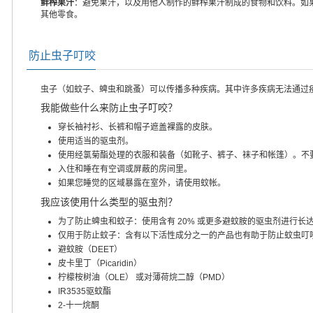
鲜榨果汁
：避免果汁，以及用他人制作的鲜榨果汁制成的食物和饮料。如
其他零食。
防止虫子叮咬
虫子（如蚊子、蜱虫和跳蚤）可以传播多种疾病。其中许多疾病无法通过
我能做些什么来防止虫子叮咬？
穿长袖衬衫、长裤和帽子遮盖裸露的皮肤。
使用适当的驱虫剂。
使用经氯菊酯处理的衣服和装备（如靴子、裤子、袜子和帐篷）。不
入住和睡在有空调或屏蔽的房间里。
如果您睡觉的区域暴露在室外，请使用蚊帐。
我应该使用什么类型的驱虫剂？
为了防止蜱虫和蚊子：使用含有 20% 或更多避蚊胺的驱虫剂进行长
仅用于防止蚊子：含有以下活性成分之一的产品也有助于防止蚊虫叮
避蚊胺（DEET）
皮卡里丁（Picaridin）
柠檬桉树油（OLE） 或对薄荷烷二醇（PMD）
IR3535驱蚊酯
2-十一烷酮