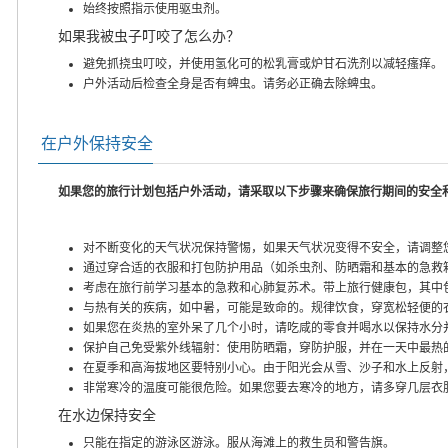
始终按照指示使用驱虫剂。
如果我被虫子叮咬了怎么办？
避免抓挠虫叮咬，并使用氢化可的松乳膏或炉甘石洗剂以减轻瘙痒。
户外活动后检查全身是否有蜱虫。请务必正确去除蜱虫。
在户外保持安全
如果您的旅行计划包括户外活动，请采取以下步骤来确保旅行期间的安全
对不断变化的天气状况保持警惕，如果天气状况变得不安全，请调整
通过穿合适的衣服和打包防护用品（如杀虫剂、防晒霜和基本的急救
考虑在旅行前学习基本的急救和心肺复苏术。带上旅行健康包，其中
与热有关的疾病，如中暑，可能是致命的。规律饮食，穿宽松轻便的
如果您在炎热的室外呆了几个小时，请吃咸的零食并喝水以保持水分
保护自己免受紫外线辐射：使用防晒霜，穿防护服，并在一天中最热
在夏季和高海拔地区要特别小心。由于阳光会从雪、沙子和水上反射
非常寒冷的温度可能很危险。如果您要去寒冷的地方，请多穿几层衣
在水边保持安全
只能在指定的游泳区游泳。服从海滩上的救生员和警告旗。