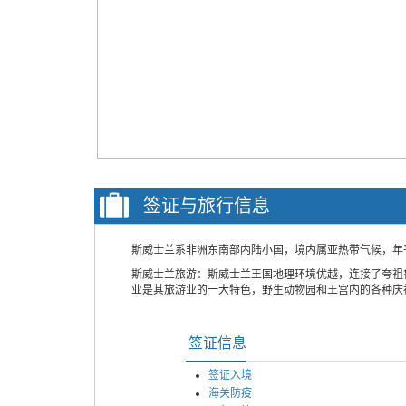
签证与旅行信息
斯威士兰系非洲东南部内陆小国，境内属亚热带气候，年平
斯威士兰旅游：斯威士兰王国地理环境优越，连接了夸祖
业是其旅游业的一大特色，野生动物园和王宫内的各种庆
签证信息
签证入境
海关防疫