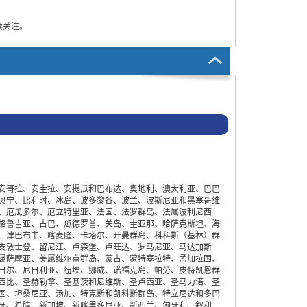
续关注。
安哥拉、安圭拉、安提瓜和巴布达、奥地利、澳大利亚、巴巴
贝宁、比利时、冰岛、波多黎各、波兰、波斯尼亚和黑塞哥维
、厄瓜多尔、厄立特里亚、法国、法罗群岛、法属波利尼西
格鲁吉亚、古巴、瓜德罗普、关岛、圭亚那、哈萨克斯坦、海
、津巴布韦、喀麦隆、卡塔尔、开曼群岛、科科斯（基林）群
支敦士登、留尼汪、卢森堡、卢旺达、罗马尼亚、马达加斯
属萨摩亚、美属维尔京群岛、蒙古、蒙特塞拉特、孟加拉国、
日尔、尼日利亚、纽埃、挪威、诺福克岛、帕劳、皮特凯恩群
西比、圣赫勒拿、圣基茨和尼维斯、圣卢西亚、圣马力诺、圣
国、坦桑尼亚、汤加、特克斯和凯科斯群岛、特立尼达和多巴
牙、希腊、新加坡、新喀里多尼亚、新西兰、匈牙利、叙利