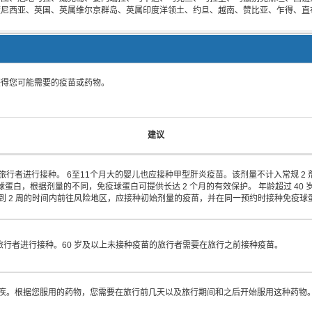
度尼西亚、英国、英属维尔京群岛、英属印度洋领土、约旦、越南、赞比亚、乍得、直
获得您可能需要的疫苗或药物。
建议
行者进行接种。 6至11个月大的婴儿也应接种甲型肝炎疫苗。该剂量不计入常规 2 
球蛋白，根据剂量的不同，免疫球蛋白可提供长达 2 个月的有效保护。 年龄超过 40
到 2 周的时间内前往风险地区，应接种初始剂量的疫苗，并在同一预约时接种免疫球
的旅行者进行接种。60 岁及以上未接种疫苗的旅行者需要在旅行之前接种疫苗。
疾。根据您服用的药物，您需要在旅行前几天以及旅行期间和之后开始服用这种药物