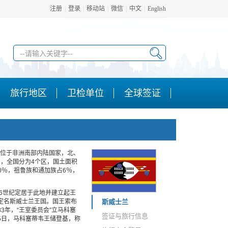
注册
|
登录
|
移动站
|
微信
|
中文
|
English
旅行地区
卫检单位
全球签证
兰”，是位于非洲南部内陆国家，北、
，全国分为4个区，国土面积
90％，祖鲁族和通加族占6％，
6世纪定居于此地并建立起王
立，定名斯威士兰王国。国王索布
斯威士兰
83年，“王室委员会”立马科塞
签证与旅行信息
25日，马科塞蒂韦王储登基，称