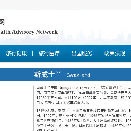
网
ealth Advisory Network
旅行健康
旅行医疗
出国服务
政策法规
斯威士兰
Swaziland
斯威士兰王国（Kingdom of Eswatini），简称“斯威士
西、南三面为南非所环抱，东与莫桑比克为邻，首都姆巴巴内
17363平方公里，人口120万（2022年），其中斯威士族占
白人占2％，其余为欧非混血人种。
15世纪后期，斯威士兰人由中部非洲和东非逐渐向南迁移，1
国。1907年后成为英国“保护地”。1968年9月6日宣布独
扎二世在位61年，1982年8月逝世，大王后泽莉维摄政。 19
蒂韦王子为王储，由王储之母恩通比王后摄政。1986年4月
姆斯瓦蒂三世。