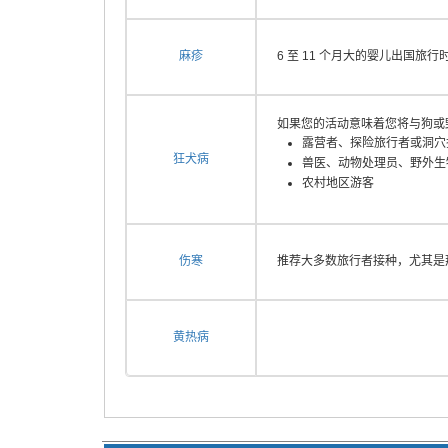
麻疹
6 至 11 个月大的婴儿出国旅
如果您的活动意味着您将与狗或
露营者、探险旅行者或洞穴
狂犬病
兽医、动物处理员、野外生
农村地区游客
伤寒
推荐大多数旅行者接种，尤其是
黄热病