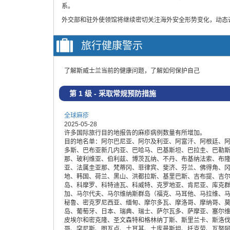
系。
外交部和驻外使领馆将继续密切关注海外安全形势变化，动态
旅行健康警示
了解斯威士兰当前的健康问题，了解如何保护自己
第 1 级 - 采取常规预防措施
全球麻疹
2025-05-28
许多国际旅行目的地报告的麻疹病例数量有所增加。
目的地名单：阿尔巴尼亚、阿尔及利亚、阿富汗、阿根廷、
多斯、巴布亚新几内亚、巴哈马、巴基斯坦、巴拉圭、巴勒
那、玻利维亚、伯利兹、博茨瓦纳、不丹、布基纳法索、布
亚、法属圭亚那、梵蒂冈、菲律宾、斐济、芬兰、佛得角、
地、韩国、荷兰、黑山、洪都拉斯、基里巴斯、吉布提、吉
岛、科摩罗、科特迪瓦、科威特、克罗地亚、肯尼亚、库克
加、马尔代夫、马尔维纳斯群岛（福克、马耳他、马拉维、
秘鲁、密克罗尼西亚、缅甸、摩尔多瓦、摩洛哥、摩纳哥、
岛、葡萄牙、日本、瑞典、瑞士、萨尔瓦多、萨摩亚、塞尔
皮埃尔和密克隆、圣文森特和格林纳丁斯、斯里兰卡、斯洛
哥、突尼斯、图瓦卢、土耳其、土库曼斯坦、托克劳、瓦努