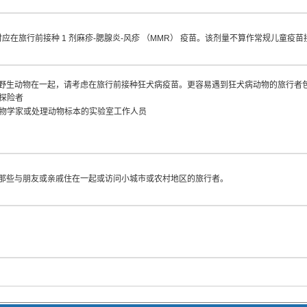
行时应在旅行前接种 1 剂麻疹-腮腺炎-风疹 （MMR） 疫苗。该剂量不算作常规儿童疫
野生动物在一起，请考虑在旅行前接种狂犬病疫苗。更容易遇到狂犬病动物的旅行者
探险者
物学家或处理动物标本的实验室工作人员
那些与朋友或亲戚住在一起或访问小城市或农村地区的旅行者。