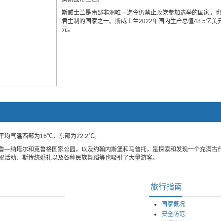
斯威士兰是南部非洲唯一迄今仍禁止政党参加选举的国家，
君主制的国家之一。斯威士兰2022年国内生产总值48.5亿美
元。
均气温西部为16℃，东部为22.2℃。
鲁—纳塔尔和克鲁格国家公园，以及约翰内斯堡和马普托，是探索和发现一个充满古
祝活动、斯传统婚礼以及各种民族舞蹈等也吸引了大量游客。
旅行指南
国家概况
安全防范