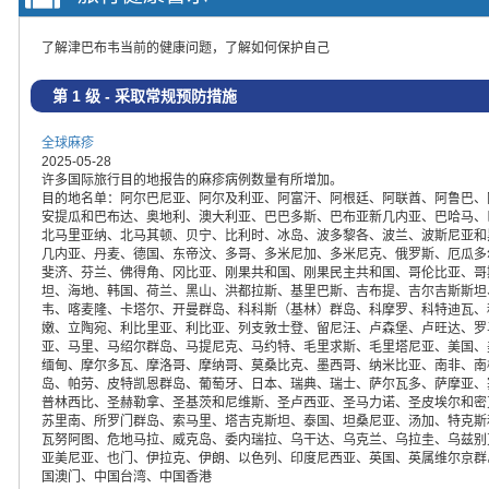
了解津巴布韦当前的健康问题，了解如何保护自己
第 1 级 - 采取常规预防措施
全球麻疹
2025-05-28
许多国际旅行目的地报告的麻疹病例数量有所增加。
目的地名单：阿尔巴尼亚、阿尔及利亚、阿富汗、阿根廷、阿联酋、阿鲁巴、
安提瓜和巴布达、奥地利、澳大利亚、巴巴多斯、巴布亚新几内亚、巴哈马、
北马里亚纳、北马其顿、贝宁、比利时、冰岛、波多黎各、波兰、波斯尼亚和
几内亚、丹麦、德国、东帝汶、多哥、多米尼加、多米尼克、俄罗斯、厄瓜多
斐济、芬兰、佛得角、冈比亚、刚果共和国、刚果民主共和国、哥伦比亚、哥
坦、海地、韩国、荷兰、黑山、洪都拉斯、基里巴斯、吉布提、吉尔吉斯斯坦
韦、喀麦隆、卡塔尔、开曼群岛、科科斯（基林）群岛、科摩罗、科特迪瓦、
嫩、立陶宛、利比里亚、利比亚、列支敦士登、留尼汪、卢森堡、卢旺达、罗
亚、马里、马绍尔群岛、马提尼克、马约特、毛里求斯、毛里塔尼亚、美国、
缅甸、摩尔多瓦、摩洛哥、摩纳哥、莫桑比克、墨西哥、纳米比亚、南非、南
岛、帕劳、皮特凯恩群岛、葡萄牙、日本、瑞典、瑞士、萨尔瓦多、萨摩亚、
普林西比、圣赫勒拿、圣基茨和尼维斯、圣卢西亚、圣马力诺、圣皮埃尔和密
苏里南、所罗门群岛、索马里、塔吉克斯坦、泰国、坦桑尼亚、汤加、特克斯
瓦努阿图、危地马拉、威克岛、委内瑞拉、乌干达、乌克兰、乌拉圭、乌兹别
亚美尼亚、也门、伊拉克、伊朗、以色列、印度尼西亚、英国、英属维尔京群
国澳门、中国台湾、中国香港