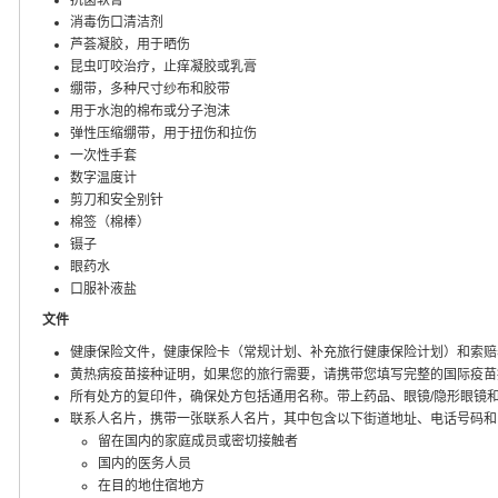
消毒伤口清洁剂
芦荟凝胶，用于晒伤
昆虫叮咬治疗，止痒凝胶或乳膏
绷带，多种尺寸纱布和胶带
用于水泡的棉布或分子泡沫
弹性压缩绷带，用于扭伤和拉伤
一次性手套
数字温度计
剪刀和安全别针
棉签（棉棒）
镊子
眼药水
口服补液盐
文件
健康保险文件，健康保险卡（常规计划、补充旅行健康保险计划）和索赔
黄热病疫苗接种证明，如果您的旅行需要，请携带您填写完整的国际疫苗
所有处方的复印件，确保处方包括通用名称。带上药品、眼镜/隐形眼镜
联系人名片，携带一张联系人名片，其中包含以下街道地址、电话号码和
留在国内的家庭成员或密切接触者
国内的医务人员
在目的地住宿地方