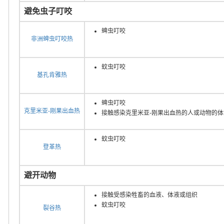
避免虫子叮咬
蜱虫叮咬
非洲蜱虫叮咬热
蚊虫叮咬
基孔肯雅热
蜱虫叮咬
克里米亚-刚果出血热
接触感染克里米亚-刚果出血热的人或动物的体
蚊虫叮咬
登革热
避开动物
接触受感染牲畜的血液、体液或组织
蚊虫叮咬
裂谷热