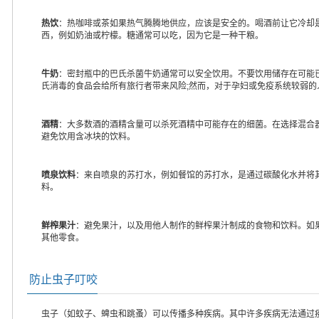
热饮
：热咖啡或茶如果热气腾腾地供应，应该是安全的。喝酒前让它冷却
西，例如奶油或柠檬。糖通常可以吃，因为它是一种干粮。
牛奶
：密封瓶中的巴氏杀菌牛奶通常可以安全饮用。不要饮用储存在可能
氏消毒的食品会给所有旅行者带来风险;然而，对于孕妇或免疫系统较弱
酒精
：大多数酒的酒精含量可以杀死酒精中可能存在的细菌。在选择混合
避免饮用含冰块的饮料。
喷泉饮料
：来自喷泉的苏打水，例如餐馆的苏打水，是通过碳酸化水并将
料。
鲜榨果汁
：避免果汁，以及用他人制作的鲜榨果汁制成的食物和饮料。如
其他零食。
防止虫子叮咬
虫子（如蚊子、蜱虫和跳蚤）可以传播多种疾病。其中许多疾病无法通过