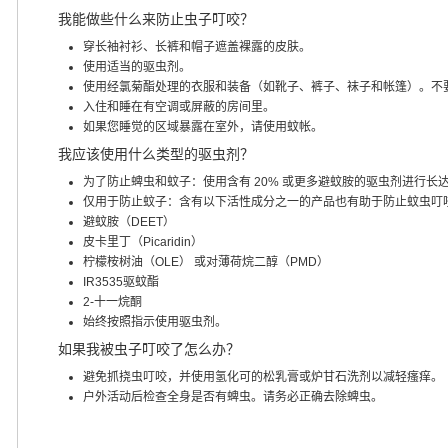
我能做些什么来防止虫子叮咬？
穿长袖衬衫、长裤和帽子遮盖裸露的皮肤。
使用适当的驱虫剂。
使用经氯菊酯处理的衣服和装备（如靴子、裤子、袜子和帐篷）。不
入住和睡在有空调或屏蔽的房间里。
如果您睡觉的区域暴露在室外，请使用蚊帐。
我应该使用什么类型的驱虫剂？
为了防止蜱虫和蚊子：使用含有 20% 或更多避蚊胺的驱虫剂进行长
仅用于防止蚊子：含有以下活性成分之一的产品也有助于防止蚊虫叮
避蚊胺（DEET）
皮卡里丁（Picaridin）
柠檬桉树油（OLE） 或对薄荷烷二醇（PMD）
IR3535驱蚊酯
2-十一烷酮
始终按照指示使用驱虫剂。
如果我被虫子叮咬了怎么办？
避免抓挠虫叮咬，并使用氢化可的松乳膏或炉甘石洗剂以减轻瘙痒。
户外活动后检查全身是否有蜱虫。请务必正确去除蜱虫。