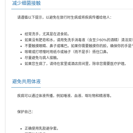
减少细菌接触
请遵循以下提示，以避免在旅行时生病或将疾病传播给他人：
经常洗手，尤其是在进食前。
如果没有肥皂和水，请用免洗手消毒液（含至少60%的酒精）清洁双
不要触摸眼睛、鼻子或嘴巴。如果你需要触摸你的脸，确保你的手是
咳嗽或打喷嚏时用纸巾或袖子（而不是手）捂住口鼻。
尽量避免与病人接触。
如果您生病了，请待在家里或酒店房间里，除非您需要医疗护理。
避免共用体液
疾病可以通过体液传播，例如唾液、血液、呕吐物和精液等。
保护自己：
正确使用乳胶避孕套。