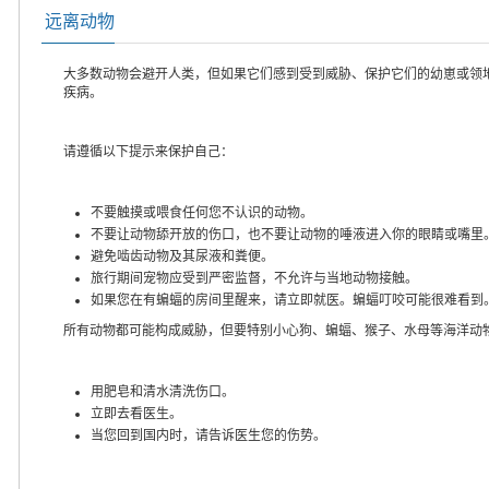
远离动物
大多数动物会避开人类，但如果它们感到受到威胁、保护它们的幼崽或领
疾病。
请遵循以下提示来保护自己：
不要触摸或喂食任何您不认识的动物。
不要让动物舔开放的伤口，也不要让动物的唾液进入你的眼睛或嘴里
避免啮齿动物及其尿液和粪便。
旅行期间宠物应受到严密监督，不允许与当地动物接触。
如果您在有蝙蝠的房间里醒来，请立即就医。蝙蝠叮咬可能很难看到
所有动物都可能构成威胁，但要特别小心狗、蝙蝠、猴子、水母等海洋动
用肥皂和清水清洗伤口。
立即去看医生。
当您回到国内时，请告诉医生您的伤势。