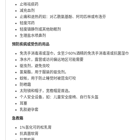
止咳祛痰药
减充血剂
止痛和退热药如：对乙酰氨基酚、阿司匹林或布洛芬
轻度泻药
轻度镇静剂或其他助眠剂
生理盐水喷鼻剂
预防疾病或受伤的用品
免洗手消毒液或湿巾，含至少60%酒精的免洗手消毒液或抗菌湿巾
净水片，露营或访问偏远地区可能需要
驱虫剂，避免虫咬
氯菊酯，用于服装的驱虫剂。
蚊帐，用于防止睡觉时被昆虫叮咬
防晒霜
太阳镜和帽子，宽檐帽是首选。
个人安全设备，如：儿童安全座椅、自行车头盔
耳塞
乳胶避孕套
急救箱
1%氢化可的松乳膏
抗真菌软膏
抗菌软膏