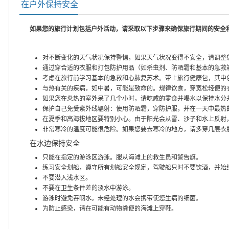
在户外保持安全
如果您的旅行计划包括户外活动，请采取以下步骤来确保旅行期间的安全
对不断变化的天气状况保持警惕，如果天气状况变得不安全，请调整
通过穿合适的衣服和打包防护用品（如杀虫剂、防晒霜和基本的急救
考虑在旅行前学习基本的急救和心肺复苏术。带上旅行健康包，其中
与热有关的疾病，如中暑，可能是致命的。规律饮食，穿宽松轻便的
如果您在炎热的室外呆了几个小时，请吃咸的零食并喝水以保持水分
保护自己免受紫外线辐射：使用防晒霜，穿防护服，并在一天中最热
在夏季和高海拔地区要特别小心。由于阳光会从雪、沙子和水上反射
非常寒冷的温度可能很危险。如果您要去寒冷的地方，请多穿几层衣
在水边保持安全
只能在指定的游泳区游泳。服从海滩上的救生员和警告旗。
练习安全划船，遵守所有划船安全规定，驾驶船只时不要饮酒，并始
不要潜入浅水区。
不要在卫生条件差的淡水中游泳。
游泳时避免吞咽水。未经处理的水会携带使您生病的细菌。
为防止感染，请在可能有动物粪便的海滩上穿鞋。