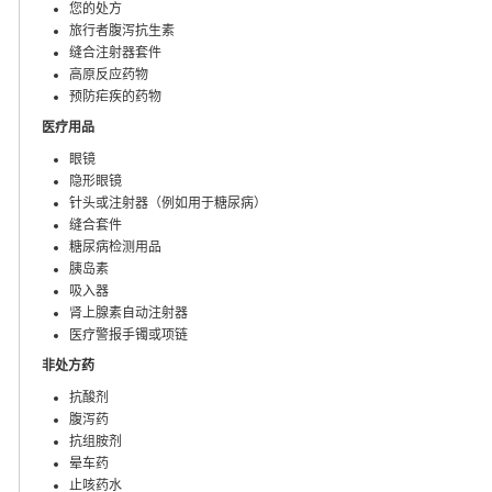
您的处方
旅行者腹泻抗生素
缝合注射器套件
高原反应药物
预防疟疾的药物
医疗用品
眼镜
隐形眼镜
针头或注射器（例如用于糖尿病）
缝合套件
糖尿病检测用品
胰岛素
吸入器
肾上腺素自动注射器
医疗警报手镯或项链
非处方药
抗酸剂
腹泻药
抗组胺剂
晕车药
止咳药水