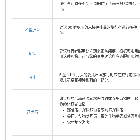
旅行者计划在不到 2 周的时间内前往风险地区
白。
建议 60 岁以下的未接种疫苗的旅行者进行接种
乙型肝炎
苗。
建议旅行者服用处方药来预防疟疾。根据您服用
疟疾
用这种药物。可与您的医生讨论您应该服用哪种
6 至 11 个月大的婴儿出国旅行时应在旅行前接种
麻疹
规儿童疫苗接种系列的一部分。
如果您的活动意味着您将与狗或野生动物在一起
物的旅行者包括：
露营者、探险旅行者或洞穴探险者
狂犬病
兽医、动物处理员、野外生物学家或处理动
农村地区游客