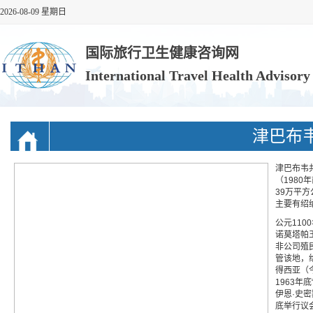
2026-08-09 星期日
国际旅行卫生健康咨询网
International Travel Health Advisor
津巴布
津巴布韦共和
（198
39万平方
主要有绍纳
公元110
诺莫塔帕
非公司殖民
管该地，
得西亚（
1963年
伊恩·史密
底举行议