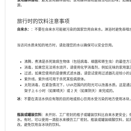
食用森林猎物
：避免食用森林猎物。食用森林猎物是指当地的野味，如蝙
源。
旅行时的饮料注意事项
自来水：
：不要在自来水可能被污染的国家饮用自来水。淋浴时避免吞咽
当访问水质未知的地方时，请处理您的水以确保可以安全饮用。
沸腾，煮沸是杀死致病生物体（包括病毒、细菌和寄生虫）的最佳方
消毒，如果您无法将水烧开，请使用化学消毒剂，例如无味的家用氯
过滤，如果您使用的是便携式滤水器，请尝试使用过滤器孔径较小的
紫外线，紫外线可用于杀死某些病原体。
太阳消毒，在紧急情况下，UVA范围内的阳光可以改善水质。这是通过用
架子上 6 小时（如果晴天）或 2 天（如果阴天）来完成的。
冰
：不要在清洁水供应有限的目的地或担心饮用水受污染的地方使用冰块
瓶装或罐装饮料
：未开封、工厂密封的瓶子或罐装饮料比自来水更安全；
水。有时，可以使用一滴胶水来模仿工厂密封。瓶装或罐装碳酸饮料，如
改。避免饮用含冰块的饮料。