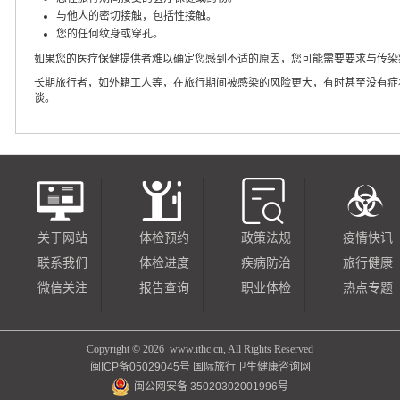
与他人的密切接触，包括性接触。
您的任何纹身或穿孔。
如果您的医疗保健提供者难以确定您感到不适的原因，您可能需要要求与传染
长期旅行者，如外籍工人等，在旅行期间被感染的风险更大，有时甚至没有症
谈。
关于网站
体检预约
政策法规
疫情快讯
联系我们
体检进度
疾病防治
旅行健康
微信关注
报告查询
职业体检
热点专题
Copyright ©
2026 www.ithc.cn, All Rights Reserved
闽ICP备05029045号
国际旅行卫生健康咨询网
闽公网安备 35020302001996号