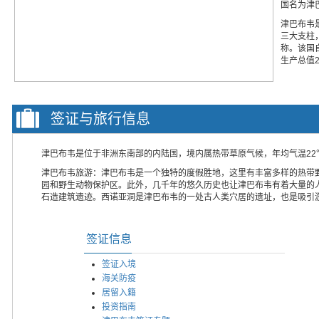
国名为津
津巴布韦
三大支柱
称。该国
生产总值2
签证与旅行信息
津巴布韦是位于非洲东南部的内陆国，境内属热带草原气候，年均气温22℃
津巴布韦旅游：津巴布韦是一个独特的度假胜地，这里有丰富多样的热带
园和野生动物保护区。此外，几千年的悠久历史也让津巴布韦有着大量的
石造建筑遗迹。西诺亚洞是津巴布韦的一处古人类穴居的遗址，也是吸引
签证信息
签证入境
海关防疫
居留入籍
投资指南