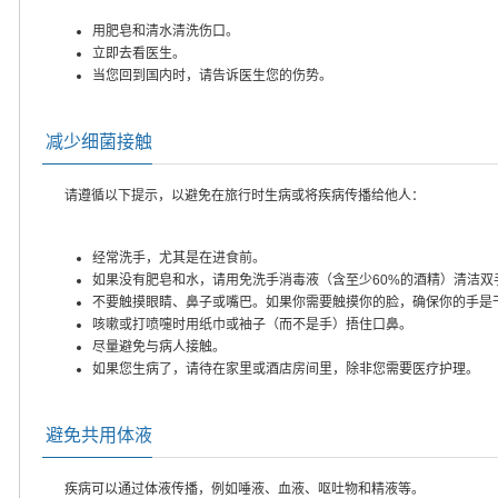
用肥皂和清水清洗伤口。
立即去看医生。
当您回到国内时，请告诉医生您的伤势。
减少细菌接触
请遵循以下提示，以避免在旅行时生病或将疾病传播给他人：
经常洗手，尤其是在进食前。
如果没有肥皂和水，请用免洗手消毒液（含至少60%的酒精）清洁双
不要触摸眼睛、鼻子或嘴巴。如果你需要触摸你的脸，确保你的手是
咳嗽或打喷嚏时用纸巾或袖子（而不是手）捂住口鼻。
尽量避免与病人接触。
如果您生病了，请待在家里或酒店房间里，除非您需要医疗护理。
避免共用体液
疾病可以通过体液传播，例如唾液、血液、呕吐物和精液等。