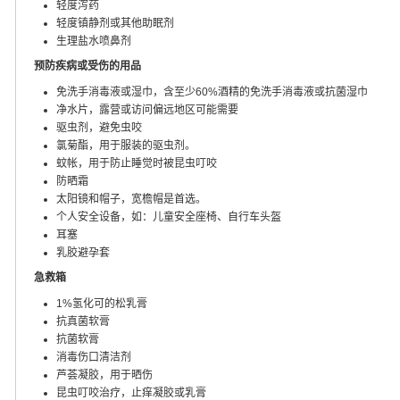
轻度泻药
轻度镇静剂或其他助眠剂
生理盐水喷鼻剂
预防疾病或受伤的用品
免洗手消毒液或湿巾，含至少60%酒精的免洗手消毒液或抗菌湿巾
净水片，露营或访问偏远地区可能需要
驱虫剂，避免虫咬
氯菊酯，用于服装的驱虫剂。
蚊帐，用于防止睡觉时被昆虫叮咬
防晒霜
太阳镜和帽子，宽檐帽是首选。
个人安全设备，如：儿童安全座椅、自行车头盔
耳塞
乳胶避孕套
急救箱
1%氢化可的松乳膏
抗真菌软膏
抗菌软膏
消毒伤口清洁剂
芦荟凝胶，用于晒伤
昆虫叮咬治疗，止痒凝胶或乳膏