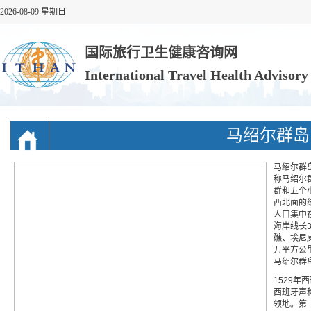
2026-08-09 星期日
国际旅行卫生健康咨询网
International Travel Health Advisor
马绍尔群岛
马绍尔群岛共和
称马绍尔
群和五个
西北面的
人口集中在
海岸线长3
礁、埃尼
万平方公
马绍尔群岛
1529年
西班牙声
领地。第