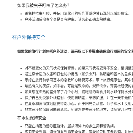
如果我被虫子叮咬了怎么办？
避免抓挠虫叮咬，并使用氢化可的松乳膏或炉甘石洗剂以减轻瘙痒。
户外活动后检查全身是否有蜱虫。请务必正确去除蜱虫。
在户外保持安全
如果您的旅行计划包括户外活动，请采取以下步骤来确保旅行期间的安全
对不断变化的天气状况保持警惕，如果天气状况变得不安全，请调整
通过穿合适的衣服和打包防护用品（如杀虫剂、防晒霜和基本的急救
考虑在旅行前学习基本的急救和心肺复苏术。带上旅行健康包，其中
与热有关的疾病，如中暑，可能是致命的。规律饮食，穿宽松轻便的
如果您在炎热的室外呆了几个小时，请吃咸的零食并喝水以保持水分
保护自己免受紫外线辐射：使用防晒霜，穿防护服，并在一天中最热
在夏季和高海拔地区要特别小心。由于阳光会从雪、沙子和水上反射
非常寒冷的温度可能很危险。如果您要去寒冷的地方，请多穿几层衣
在水边保持安全
只能在指定的游泳区游泳。服从海滩上的救生员和警告旗。
练习安全划船，遵守所有划船安全规定，驾驶船只时不要饮酒，并始