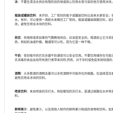
冰
：不要在清洁水供应有限的目的地或担心饮用水受污染的地方使用冰块
瓶装或罐装饮料
：未开封、工厂密封的瓶子或罐装饮料比自来水更安全；
水。有时，可以使用一滴胶水来模仿工厂密封。瓶装或罐装碳酸饮料，如
改。避免饮用含冰块的饮料。
热饮
：热咖啡或茶如果热气腾腾地供应，应该是安全的。喝酒前让它冷却
西，例如奶油或柠檬。糖通常可以吃，因为它是一种干粮。
牛奶
：密封瓶中的巴氏杀菌牛奶通常可以安全饮用。不要饮用储存在可能
氏消毒的食品会给所有旅行者带来风险;然而，对于孕妇或免疫系统较弱
酒精
：大多数酒的酒精含量可以杀死酒精中可能存在的细菌。在选择混合
避免饮用含冰块的饮料。
喷泉饮料
：来自喷泉的苏打水，例如餐馆的苏打水，是通过碳酸化水并将
料。
鲜榨果汁
：避免果汁，以及用他人制作的鲜榨果汁制成的食物和饮料。如