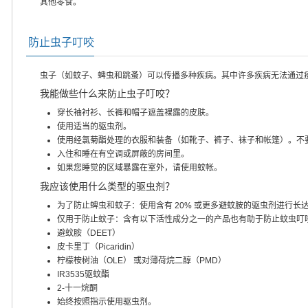
其他零食。
防止虫子叮咬
虫子（如蚊子、蜱虫和跳蚤）可以传播多种疾病。其中许多疾病无法通过
我能做些什么来防止虫子叮咬？
穿长袖衬衫、长裤和帽子遮盖裸露的皮肤。
使用适当的驱虫剂。
使用经氯菊酯处理的衣服和装备（如靴子、裤子、袜子和帐篷）。不
入住和睡在有空调或屏蔽的房间里。
如果您睡觉的区域暴露在室外，请使用蚊帐。
我应该使用什么类型的驱虫剂？
为了防止蜱虫和蚊子：使用含有 20% 或更多避蚊胺的驱虫剂进行长
仅用于防止蚊子：含有以下活性成分之一的产品也有助于防止蚊虫叮
避蚊胺（DEET）
皮卡里丁（Picaridin）
柠檬桉树油（OLE） 或对薄荷烷二醇（PMD）
IR3535驱蚊酯
2-十一烷酮
始终按照指示使用驱虫剂。