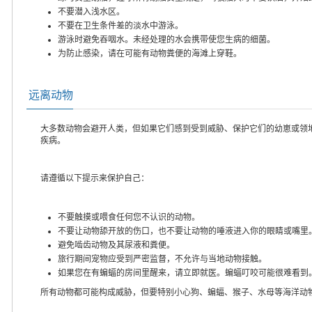
不要潜入浅水区。
不要在卫生条件差的淡水中游泳。
游泳时避免吞咽水。未经处理的水会携带使您生病的细菌。
为防止感染，请在可能有动物粪便的海滩上穿鞋。
远离动物
大多数动物会避开人类，但如果它们感到受到威胁、保护它们的幼崽或领
疾病。
请遵循以下提示来保护自己：
不要触摸或喂食任何您不认识的动物。
不要让动物舔开放的伤口，也不要让动物的唾液进入你的眼睛或嘴里
避免啮齿动物及其尿液和粪便。
旅行期间宠物应受到严密监督，不允许与当地动物接触。
如果您在有蝙蝠的房间里醒来，请立即就医。蝙蝠叮咬可能很难看到
所有动物都可能构成威胁，但要特别小心狗、蝙蝠、猴子、水母等海洋动