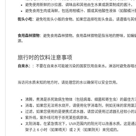
避免使用新鲜的沙拉酱、调味品和其他由生水果或蔬菜制成的酱汁。
避免食用生肉或海鲜，包括用柑橘汁、醋或其他酸性液体（如酸橘汁腌
街头小吃
：避免吃街头小贩的食物。如果您选择吃街头食品，请遵循与其
食用森林猎物
：避免食用森林猎物。食用森林猎物是指当地的野味，如蝙
源。
旅行时的饮料注意事项
自来水：
：不要在自来水可能被污染的国家饮用自来水。淋浴时避免吞咽
当访问水质未知的地方时，请处理您的水以确保可以安全饮用。
沸腾，煮沸是杀死致病生物体（包括病毒、细菌和寄生虫）的最佳方
消毒，如果您无法将水烧开，请使用化学消毒剂，例如无味的家用氯
过滤，如果您使用的是便携式滤水器，请尝试使用过滤器孔径较小的
紫外线，紫外线可用于杀死某些病原体。
太阳消毒，在紧急情况下，UVA范围内的阳光可以改善水质。这是通过用
架子上 6 小时（如果晴天）或 2 天（如果阴天）来完成的。