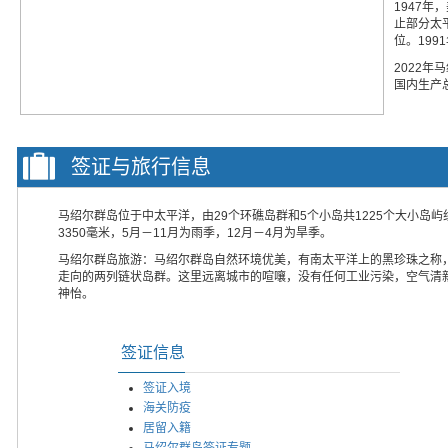
1947年
止部分太
位。19
2022年
国内生产总
签证与旅行信息
马绍尔群岛位于中太平洋，由29个环礁岛群和5个小岛共1225个大小岛屿
3350毫米，5月－11月为雨季，12月－4月为旱季。
马绍尔群岛旅游：马绍尔群岛自然环境优美，有南太平洋上的黑珍珠之称
走向的两列链状岛群。这里远离城市的喧嚷，没有任何工业污染，空气清
神怡。
签证信息
签证入境
海关防疫
居留入籍
马绍尔群岛签证专题