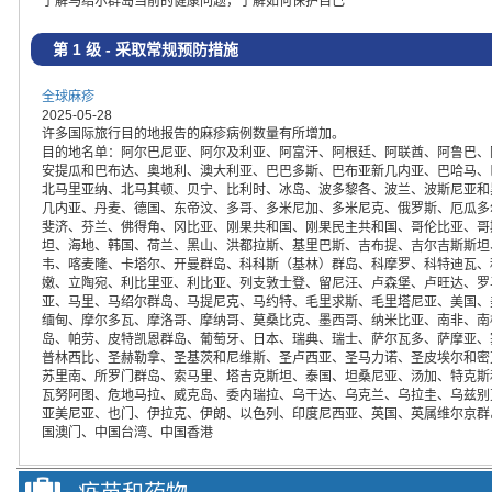
了解马绍尔群岛当前的健康问题，了解如何保护自己
第 1 级 - 采取常规预防措施
全球麻疹
2025-05-28
许多国际旅行目的地报告的麻疹病例数量有所增加。
目的地名单：阿尔巴尼亚、阿尔及利亚、阿富汗、阿根廷、阿联酋、阿鲁巴、
安提瓜和巴布达、奥地利、澳大利亚、巴巴多斯、巴布亚新几内亚、巴哈马、
北马里亚纳、北马其顿、贝宁、比利时、冰岛、波多黎各、波兰、波斯尼亚和
几内亚、丹麦、德国、东帝汶、多哥、多米尼加、多米尼克、俄罗斯、厄瓜多
斐济、芬兰、佛得角、冈比亚、刚果共和国、刚果民主共和国、哥伦比亚、哥
坦、海地、韩国、荷兰、黑山、洪都拉斯、基里巴斯、吉布提、吉尔吉斯斯坦
韦、喀麦隆、卡塔尔、开曼群岛、科科斯（基林）群岛、科摩罗、科特迪瓦、
嫩、立陶宛、利比里亚、利比亚、列支敦士登、留尼汪、卢森堡、卢旺达、罗
亚、马里、马绍尔群岛、马提尼克、马约特、毛里求斯、毛里塔尼亚、美国、
缅甸、摩尔多瓦、摩洛哥、摩纳哥、莫桑比克、墨西哥、纳米比亚、南非、南
岛、帕劳、皮特凯恩群岛、葡萄牙、日本、瑞典、瑞士、萨尔瓦多、萨摩亚、
普林西比、圣赫勒拿、圣基茨和尼维斯、圣卢西亚、圣马力诺、圣皮埃尔和密
苏里南、所罗门群岛、索马里、塔吉克斯坦、泰国、坦桑尼亚、汤加、特克斯
瓦努阿图、危地马拉、威克岛、委内瑞拉、乌干达、乌克兰、乌拉圭、乌兹别
亚美尼亚、也门、伊拉克、伊朗、以色列、印度尼西亚、英国、英属维尔京群
国澳门、中国台湾、中国香港