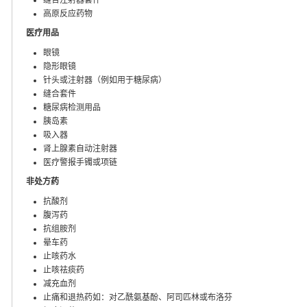
高原反应药物
医疗用品
眼镜
隐形眼镜
针头或注射器（例如用于糖尿病）
缝合套件
糖尿病检测用品
胰岛素
吸入器
肾上腺素自动注射器
医疗警报手镯或项链
非处方药
抗酸剂
腹泻药
抗组胺剂
晕车药
止咳药水
止咳祛痰药
减充血剂
止痛和退热药如：对乙酰氨基酚、阿司匹林或布洛芬