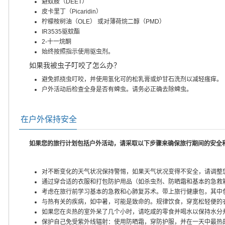
避蚊胺（DEET）
皮卡里丁（Picaridin）
柠檬桉树油（OLE） 或对薄荷烷二醇（PMD）
IR3535驱蚊酯
2-十一烷酮
始终按照指示使用驱虫剂。
如果我被虫子叮咬了怎么办？
避免抓挠虫叮咬，并使用氢化可的松乳膏或炉甘石洗剂以减轻瘙痒。
户外活动后检查全身是否有蜱虫。请务必正确去除蜱虫。
在户外保持安全
如果您的旅行计划包括户外活动，请采取以下步骤来确保旅行期间的安全
对不断变化的天气状况保持警惕，如果天气状况变得不安全，请调整
通过穿合适的衣服和打包防护用品（如杀虫剂、防晒霜和基本的急救
考虑在旅行前学习基本的急救和心肺复苏术。带上旅行健康包，其中
与热有关的疾病，如中暑，可能是致命的。规律饮食，穿宽松轻便的
如果您在炎热的室外呆了几个小时，请吃咸的零食并喝水以保持水分
保护自己免受紫外线辐射：使用防晒霜，穿防护服，并在一天中最热