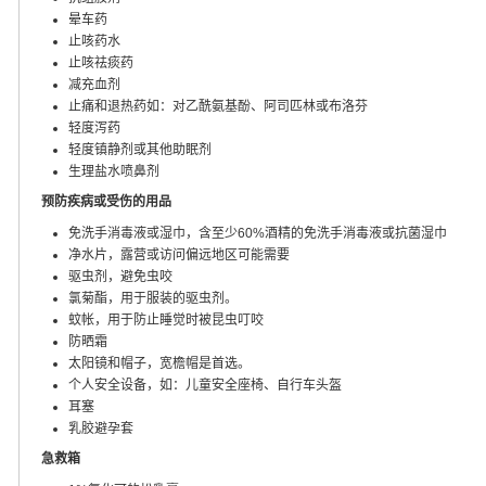
晕车药
止咳药水
止咳祛痰药
减充血剂
止痛和退热药如：对乙酰氨基酚、阿司匹林或布洛芬
轻度泻药
轻度镇静剂或其他助眠剂
生理盐水喷鼻剂
预防疾病或受伤的用品
免洗手消毒液或湿巾，含至少60%酒精的免洗手消毒液或抗菌湿巾
净水片，露营或访问偏远地区可能需要
驱虫剂，避免虫咬
氯菊酯，用于服装的驱虫剂。
蚊帐，用于防止睡觉时被昆虫叮咬
防晒霜
太阳镜和帽子，宽檐帽是首选。
个人安全设备，如：儿童安全座椅、自行车头盔
耳塞
乳胶避孕套
急救箱