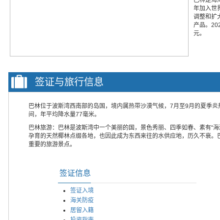
年加入世
调整和扩
产品。20
元。
签证与旅行信息
巴林位于波斯湾西南部的岛国，境内属热带沙漠气候，7月至9月的夏季炎热
间，年平均降水量77毫米。
巴林旅游：巴林是波斯湾中一个美丽的国，景色秀丽、四季如春、素有“海
孕育的天然椰林点缀各地，也因此成为东西来往的水供应地，历久不衰。
重要的旅游景点。
签证信息
签证入境
海关防疫
居留入籍
投资指南