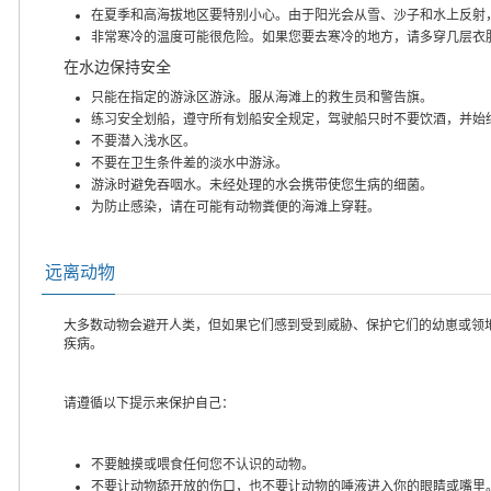
在夏季和高海拔地区要特别小心。由于阳光会从雪、沙子和水上反射
非常寒冷的温度可能很危险。如果您要去寒冷的地方，请多穿几层衣
在水边保持安全
只能在指定的游泳区游泳。服从海滩上的救生员和警告旗。
练习安全划船，遵守所有划船安全规定，驾驶船只时不要饮酒，并始
不要潜入浅水区。
不要在卫生条件差的淡水中游泳。
游泳时避免吞咽水。未经处理的水会携带使您生病的细菌。
为防止感染，请在可能有动物粪便的海滩上穿鞋。
远离动物
大多数动物会避开人类，但如果它们感到受到威胁、保护它们的幼崽或领
疾病。
请遵循以下提示来保护自己：
不要触摸或喂食任何您不认识的动物。
不要让动物舔开放的伤口，也不要让动物的唾液进入你的眼睛或嘴里