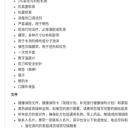
1%氢化可的松乳膏
抗真菌软膏
抗菌软膏
消毒伤口清洁剂
芦荟凝胶，用于晒伤
昆虫叮咬治疗，止痒凝胶或乳膏
绷带，多种尺寸纱布和胶带
用于水泡的棉布或分子泡沫
弹性压缩绷带，用于扭伤和拉伤
一次性手套
数字温度计
剪刀和安全别针
棉签（棉棒）
镊子
眼药水
口服补液盐
文件
健康保险文件，健康保险卡（常规计划、补充旅行健康保险计划）和索赔
黄热病疫苗接种证明，如果您的旅行需要，请携带您填写完整的国际疫苗
所有处方的复印件，确保处方包括通用名称。带上药品、眼镜/隐形眼镜
联系人名片，携带一张联系人名片，其中包含以下街道地址、电话号码和
留在国内的家庭成员或密切接触者