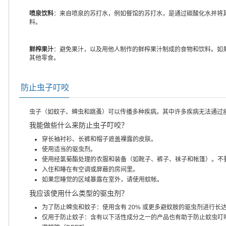
喷泉饮料
：来自喷泉的苏打水，例如餐馆的苏打水，是通过碳酸化水并将
料。
鲜榨果汁
：避免果汁，以及用他人制作的鲜榨果汁制成的食物和饮料。如
其他零食。
防止虫子叮咬
虫子（如蚊子、蜱虫和跳蚤）可以传播多种疾病。其中许多疾病无法通过
我能做些什么来防止虫子叮咬？
穿长袖衬衫、长裤和帽子遮盖裸露的皮肤。
使用适当的驱虫剂。
使用经氯菊酯处理的衣服和装备（如靴子、裤子、袜子和帐篷）。不
入住和睡在有空调或屏蔽的房间里。
如果您睡觉的区域暴露在室外，请使用蚊帐。
我应该使用什么类型的驱虫剂？
为了防止蜱虫和蚊子：使用含有 20% 或更多避蚊胺的驱虫剂进行长
仅用于防止蚊子：含有以下活性成分之一的产品也有助于防止蚊虫叮