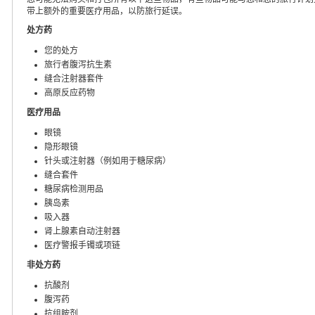
带上额外的重要医疗用品，以防旅行延误。
处方药
您的处方
旅行者腹泻抗生素
缝合注射器套件
高原反应药物
医疗用品
眼镜
隐形眼镜
针头或注射器（例如用于糖尿病）
缝合套件
糖尿病检测用品
胰岛素
吸入器
肾上腺素自动注射器
医疗警报手镯或项链
非处方药
抗酸剂
腹泻药
抗组胺剂