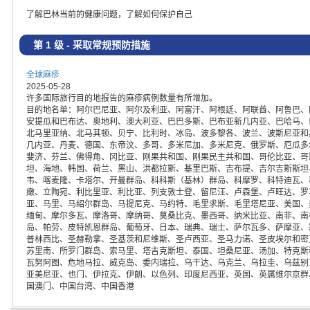
了解巴林当前的健康问题，了解如何保护自己
第 1 级 - 采取常规预防措施
全球麻疹
2025-05-28
许多国际旅行目的地报告的麻疹病例数量有所增加。
目的地名单：阿尔巴尼亚、阿尔及利亚、阿富汗、阿根廷、阿联酋、阿鲁巴、
安提瓜和巴布达、奥地利、澳大利亚、巴巴多斯、巴布亚新几内亚、巴哈马、
北马里亚纳、北马其顿、贝宁、比利时、冰岛、波多黎各、波兰、波斯尼亚和
几内亚、丹麦、德国、东帝汶、多哥、多米尼加、多米尼克、俄罗斯、厄瓜多
斐济、芬兰、佛得角、冈比亚、刚果共和国、刚果民主共和国、哥伦比亚、哥
坦、海地、韩国、荷兰、黑山、洪都拉斯、基里巴斯、吉布提、吉尔吉斯斯坦
韦、喀麦隆、卡塔尔、开曼群岛、科科斯（基林）群岛、科摩罗、科特迪瓦、
嫩、立陶宛、利比里亚、利比亚、列支敦士登、留尼汪、卢森堡、卢旺达、罗
亚、马里、马绍尔群岛、马提尼克、马约特、毛里求斯、毛里塔尼亚、美国、
缅甸、摩尔多瓦、摩洛哥、摩纳哥、莫桑比克、墨西哥、纳米比亚、南非、南
岛、帕劳、皮特凯恩群岛、葡萄牙、日本、瑞典、瑞士、萨尔瓦多、萨摩亚、
普林西比、圣赫勒拿、圣基茨和尼维斯、圣卢西亚、圣马力诺、圣皮埃尔和密
苏里南、所罗门群岛、索马里、塔吉克斯坦、泰国、坦桑尼亚、汤加、特克斯
瓦努阿图、危地马拉、威克岛、委内瑞拉、乌干达、乌克兰、乌拉圭、乌兹别
亚美尼亚、也门、伊拉克、伊朗、以色列、印度尼西亚、英国、英属维尔京群
国澳门、中国台湾、中国香港