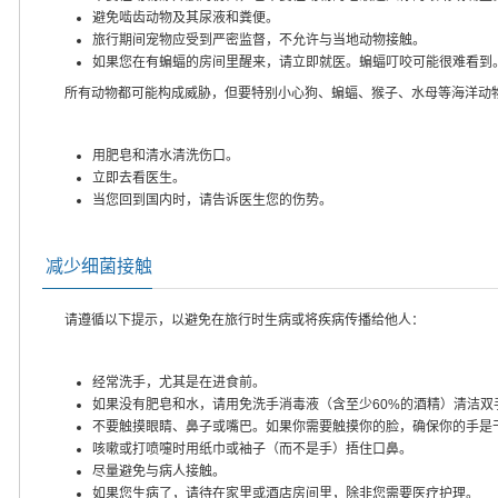
避免啮齿动物及其尿液和粪便。
旅行期间宠物应受到严密监督，不允许与当地动物接触。
如果您在有蝙蝠的房间里醒来，请立即就医。蝙蝠叮咬可能很难看到
所有动物都可能构成威胁，但要特别小心狗、蝙蝠、猴子、水母等海洋动
用肥皂和清水清洗伤口。
立即去看医生。
当您回到国内时，请告诉医生您的伤势。
减少细菌接触
请遵循以下提示，以避免在旅行时生病或将疾病传播给他人：
经常洗手，尤其是在进食前。
如果没有肥皂和水，请用免洗手消毒液（含至少60%的酒精）清洁双
不要触摸眼睛、鼻子或嘴巴。如果你需要触摸你的脸，确保你的手是
咳嗽或打喷嚏时用纸巾或袖子（而不是手）捂住口鼻。
尽量避免与病人接触。
如果您生病了，请待在家里或酒店房间里，除非您需要医疗护理。