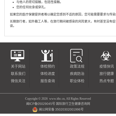
与他人的密切接触，包括性接触。
您的任何纹身或穿孔。
如果您的医疗保健提供者难以确定您感到不适的原因，您可能需要要求与传染
长期旅行者，如外籍工人等，在旅行期间被感染的风险更大，有时甚至没有症
谈。
关于网站
体检预约
政策法规
疫情快讯
联系我们
体检进度
疾病防治
旅行健康
微信关注
报告查询
职业体检
热点专题
Copyright ©
2026 www.ithc.cn, All Rights Reserved
闽ICP备05029045号
国际旅行卫生健康咨询网
闽公网安备 35020302001996号