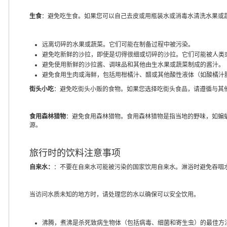
生食
：避免吃生食。如果您可以自己去皮或用瓶装水或消毒水清洗水果或
远离切碎的水果或蔬菜。它们可能在制备过程中被污染。
避免吃新鲜的沙拉，即使是切得很细或切碎的沙拉。它们可能被人类
避免使用新鲜的沙拉酱、调味品和其他由生水果或蔬菜制成的酱汁。
避免食用生肉或海鲜，包括用柑橘汁、醋或其他酸性液体（如酸橘汁腌
街头小吃
：避免吃街头小贩的食物。如果您选择吃街头食品，请遵循与其
食用森林猎物
：避免食用森林猎物。食用森林猎物是指当地的野味，如蝙
源。
旅行时的饮料注意事项
自来水：
：不要在自来水可能被污染的国家饮用自来水。淋浴时避免吞咽
当访问水质未知的地方时，请处理您的水以确保可以安全饮用。
沸腾，煮沸是杀死致病生物体（包括病毒、细菌和寄生虫）的最佳方