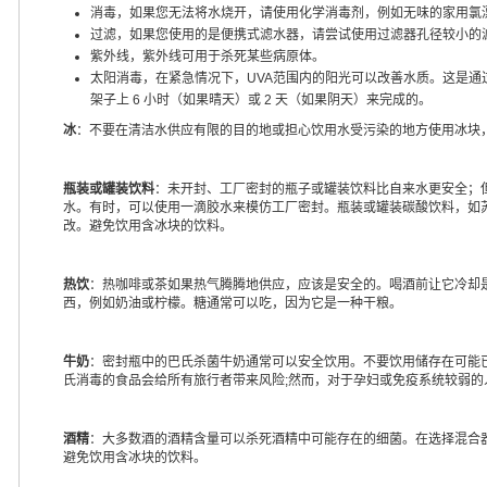
消毒，如果您无法将水烧开，请使用化学消毒剂，例如无味的家用氯
过滤，如果您使用的是便携式滤水器，请尝试使用过滤器孔径较小的
紫外线，紫外线可用于杀死某些病原体。
太阳消毒，在紧急情况下，UVA范围内的阳光可以改善水质。这是通过用
架子上 6 小时（如果晴天）或 2 天（如果阴天）来完成的。
冰
：不要在清洁水供应有限的目的地或担心饮用水受污染的地方使用冰块
瓶装或罐装饮料
：未开封、工厂密封的瓶子或罐装饮料比自来水更安全；
水。有时，可以使用一滴胶水来模仿工厂密封。瓶装或罐装碳酸饮料，如
改。避免饮用含冰块的饮料。
热饮
：热咖啡或茶如果热气腾腾地供应，应该是安全的。喝酒前让它冷却
西，例如奶油或柠檬。糖通常可以吃，因为它是一种干粮。
牛奶
：密封瓶中的巴氏杀菌牛奶通常可以安全饮用。不要饮用储存在可能
氏消毒的食品会给所有旅行者带来风险;然而，对于孕妇或免疫系统较弱
酒精
：大多数酒的酒精含量可以杀死酒精中可能存在的细菌。在选择混合
避免饮用含冰块的饮料。