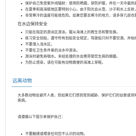
保护自己免受紫外线辐射：使用防晒霜，穿防护服，并在一天中最热
在夏季和高海拔地区要特别小心。由于阳光会从雪、沙子和水上反射
非常寒冷的温度可能很危险。如果您要去寒冷的地方，请多穿几层衣
在水边保持安全
只能在指定的游泳区游泳。服从海滩上的救生员和警告旗。
练习安全划船，遵守所有划船安全规定，驾驶船只时不要饮酒，并始
不要潜入浅水区。
不要在卫生条件差的淡水中游泳。
游泳时避免吞咽水。未经处理的水会携带使您生病的细菌。
为防止感染，请在可能有动物粪便的海滩上穿鞋。
远离动物
大多数动物会避开人类，但如果它们感到受到威胁、保护它们的幼崽或领
疾病。
请遵循以下提示来保护自己：
不要触摸或喂食任何您不认识的动物。