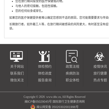
您在旅行期间接受的医疗保健或药物。
与他人的密切接触，包括性接触。
您的任何纹身或穿孔。
如果您的医疗保健提供者难以确定您感到不适的原因，您可能需要要求与传染
长期旅行者，如外籍工人等，在旅行期间被感染的风险更大，有时甚至没有症
谈。
关于网站
体检预约
政策法规
疫情快讯
联系我们
体检进度
疾病防治
旅行健康
微信关注
报告查询
职业体检
热点专题
Copyright ©
2026 www.ithc.cn, All Rights Reserved
闽ICP备05029045号
国际旅行卫生健康咨询网
闽公网安备 35020302001996号