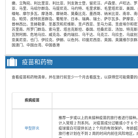
嫩、立陶宛、利比里亚、利比亚、列支敦士登、留尼汪、卢森堡、卢旺达、罗
亚、马里、马绍尔群岛、马提尼克、马约特、毛里求斯、毛里塔尼亚、美国、
缅甸、摩尔多瓦、摩洛哥、摩纳哥、莫桑比克、墨西哥、纳米比亚、南非、南
岛、帕劳、皮特凯恩群岛、葡萄牙、日本、瑞典、瑞士、萨尔瓦多、萨摩亚、
普林西比、圣赫勒拿、圣基茨和尼维斯、圣卢西亚、圣马力诺、圣皮埃尔和密
苏里南、所罗门群岛、索马里、塔吉克斯坦、泰国、坦桑尼亚、汤加、特克斯
瓦努阿图、危地马拉、威克岛、委内瑞拉、乌干达、乌克兰、乌拉圭、乌兹别
亚美尼亚、也门、伊拉克、伊朗、以色列、印度尼西亚、英国、英属维尔京群
国澳门、中国台湾、中国香港
疫苗和药物
查看疫苗和药物清单，并在旅行前至少一个月去看医生，以获得您可能需要的
疾病疫苗
推荐一岁或以上的未接种疫苗的旅行者进行接种。
计入常规 2 剂系列。 对疫苗成分过敏或小于 
甲型肝炎
疫球蛋白可提供长达 2 个月的有效保护。 年龄
旅行者计划在不到 2 周的时间内前往风险地区