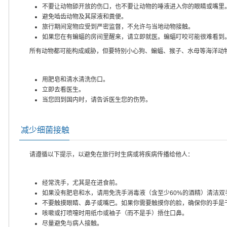
不要让动物舔开放的伤口，也不要让动物的唾液进入你的眼睛或嘴里
避免啮齿动物及其尿液和粪便。
旅行期间宠物应受到严密监督，不允许与当地动物接触。
如果您在有蝙蝠的房间里醒来，请立即就医。蝙蝠叮咬可能很难看到
所有动物都可能构成威胁，但要特别小心狗、蝙蝠、猴子、水母等海洋动
用肥皂和清水清洗伤口。
立即去看医生。
当您回到国内时，请告诉医生您的伤势。
减少细菌接触
请遵循以下提示，以避免在旅行时生病或将疾病传播给他人：
经常洗手，尤其是在进食前。
如果没有肥皂和水，请用免洗手消毒液（含至少60%的酒精）清洁双
不要触摸眼睛、鼻子或嘴巴。如果你需要触摸你的脸，确保你的手是
咳嗽或打喷嚏时用纸巾或袖子（而不是手）捂住口鼻。
尽量避免与病人接触。