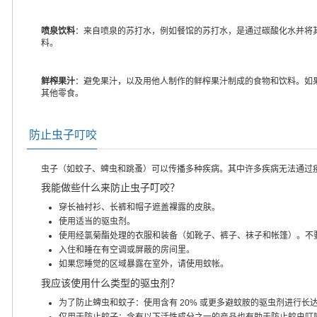
喷泉饮料
：来自喷泉的苏打水，例如餐馆的苏打水，是通过碳酸化水并将
料。
鲜榨果汁
：避免果汁，以及用他人制作的鲜榨果汁制成的食物和饮料。如
其他零食。
防止虫子叮咬
虫子（如蚊子、蜱虫和跳蚤）可以传播多种疾病。其中许多疾病无法通过
我能做些什么来防止虫子叮咬？
穿长袖衬衫、长裤和帽子遮盖裸露的皮肤。
使用适当的驱虫剂。
使用经氯菊酯处理的衣服和装备（如靴子、裤子、袜子和帐篷）。不
入住和睡在有空调或屏蔽的房间里。
如果您睡觉的区域暴露在室外，请使用蚊帐。
我应该使用什么类型的驱虫剂？
为了防止蜱虫和蚊子：使用含有 20% 或更多避蚊胺的驱虫剂进行长
仅用于防止蚊子：含有以下活性成分之一的产品也有助于防止蚊虫叮