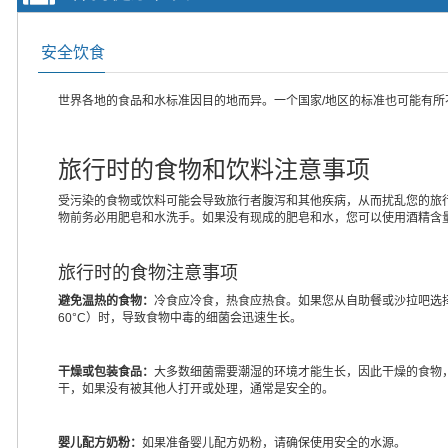
安全饮食
世界各地的食品和水标准因目的地而异。一个国家/地区的标准也可能有
旅行时的食物和饮料注意事项
受污染的食物或饮料可能会导致旅行者腹泻和其他疾病，从而扰乱您的旅
物前务必用肥皂和水洗手。如果没有现成的肥皂和水，您可以使用酒精含量
旅行时的食物注意事项
避免温热的食物：
冷食应冷食，热食应热食。如果您从自助餐或沙拉吧选择
60°C）时，导致食物中毒的细菌会迅速生长。
干燥或包装食品：
大多数细菌需要潮湿的环境才能生长，因此干燥的食物
干，如果没有被其他人打开或处理，通常是安全的。
婴儿配方奶粉：
如果准备婴儿配方奶粉，请确保使用安全的水源。