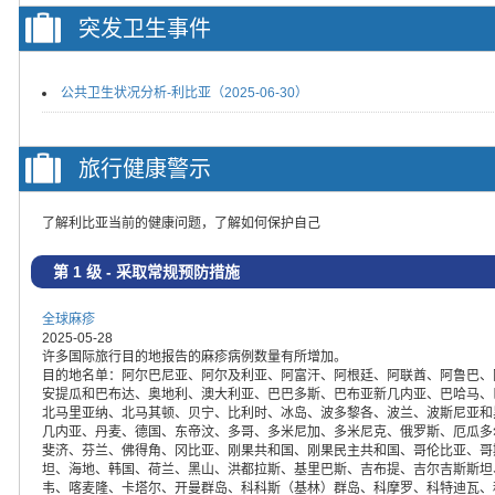
突发卫生事件
公共卫生状况分析-利比亚（2025-06-30）
旅行健康警示
了解利比亚当前的健康问题，了解如何保护自己
第 1 级 - 采取常规预防措施
全球麻疹
2025-05-28
许多国际旅行目的地报告的麻疹病例数量有所增加。
目的地名单：阿尔巴尼亚、阿尔及利亚、阿富汗、阿根廷、阿联酋、阿鲁巴、
安提瓜和巴布达、奥地利、澳大利亚、巴巴多斯、巴布亚新几内亚、巴哈马、
北马里亚纳、北马其顿、贝宁、比利时、冰岛、波多黎各、波兰、波斯尼亚和
几内亚、丹麦、德国、东帝汶、多哥、多米尼加、多米尼克、俄罗斯、厄瓜多
斐济、芬兰、佛得角、冈比亚、刚果共和国、刚果民主共和国、哥伦比亚、哥
坦、海地、韩国、荷兰、黑山、洪都拉斯、基里巴斯、吉布提、吉尔吉斯斯坦
韦、喀麦隆、卡塔尔、开曼群岛、科科斯（基林）群岛、科摩罗、科特迪瓦、