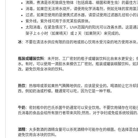
沸腾，煮沸是杀死致病生物体（包括病毒、细菌和寄生虫）的最佳方
消毒，如果您无法将水烧开，请使用化学消毒剂，例如无味的家用氯
过滤，如果您使用的是便携式滤水器，请尝试使用过滤器孔径较小的
紫外线，紫外线可用于杀死某些病原体。
太阳消毒，在紧急情况下，UVA范围内的阳光可以改善水质。这是通过用
架子上 6 小时（如果晴天）或 2 天（如果阴天）来完成的。
冰
：不要在清洁水供应有限的目的地或担心饮用水受污染的地方使用冰块
瓶装或罐装饮料
：未开封、工厂密封的瓶子或罐装饮料比自来水更安全；
水。有时，可以使用一滴胶水来模仿工厂密封。瓶装或罐装碳酸饮料，如
改。避免饮用含冰块的饮料。
热饮
：热咖啡或茶如果热气腾腾地供应，应该是安全的。喝酒前让它冷却
西，例如奶油或柠檬。糖通常可以吃，因为它是一种干粮。
牛奶
：密封瓶中的巴氏杀菌牛奶通常可以安全饮用。不要饮用储存在可能
氏消毒的食品会给所有旅行者带来风险;然而，对于孕妇或免疫系统较弱
酒精
：大多数酒的酒精含量可以杀死酒精中可能存在的细菌。在选择混合
避免饮用含冰块的饮料。