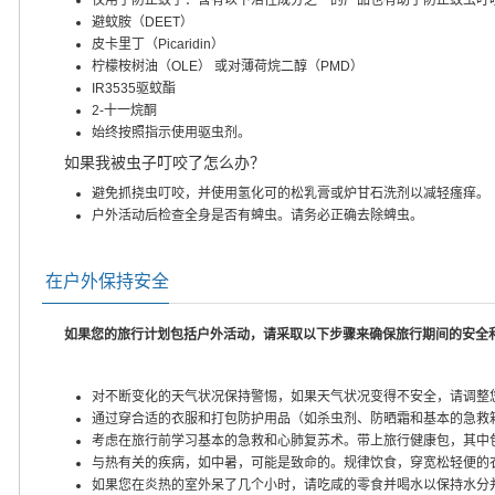
避蚊胺（DEET）
皮卡里丁（Picaridin）
柠檬桉树油（OLE） 或对薄荷烷二醇（PMD）
IR3535驱蚊酯
2-十一烷酮
始终按照指示使用驱虫剂。
如果我被虫子叮咬了怎么办？
避免抓挠虫叮咬，并使用氢化可的松乳膏或炉甘石洗剂以减轻瘙痒。
户外活动后检查全身是否有蜱虫。请务必正确去除蜱虫。
在户外保持安全
如果您的旅行计划包括户外活动，请采取以下步骤来确保旅行期间的安全
对不断变化的天气状况保持警惕，如果天气状况变得不安全，请调整
通过穿合适的衣服和打包防护用品（如杀虫剂、防晒霜和基本的急救
考虑在旅行前学习基本的急救和心肺复苏术。带上旅行健康包，其中
与热有关的疾病，如中暑，可能是致命的。规律饮食，穿宽松轻便的
如果您在炎热的室外呆了几个小时，请吃咸的零食并喝水以保持水分