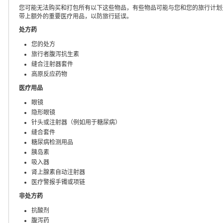
您可能无法购买和打包所有以下这些物品，有些物品可能与您和您的旅行计划
带上额外的重要医疗用品，以防旅行延误。
处方药
您的处方
旅行者腹泻抗生素
缝合注射器套件
高原反应药物
医疗用品
眼镜
隐形眼镜
针头或注射器（例如用于糖尿病）
缝合套件
糖尿病检测用品
胰岛素
吸入器
肾上腺素自动注射器
医疗警报手镯或项链
非处方药
抗酸剂
腹泻药