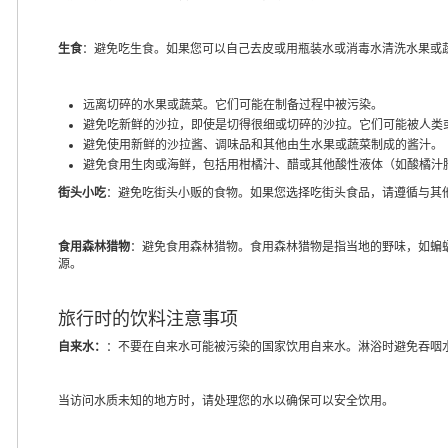
生食
：避免吃生食。如果您可以自己去皮或用瓶装水或消毒水清洗水果或
远离切碎的水果或蔬菜。它们可能在制备过程中被污染。
避免吃新鲜的沙拉，即使是切得很细或切碎的沙拉。它们可能被人类
避免使用新鲜的沙拉酱、调味品和其他由生水果或蔬菜制成的酱汁。
避免食用生肉或海鲜，包括用柑橘汁、醋或其他酸性液体（如酸橘汁腌
街头小吃
：避免吃街头小贩的食物。如果您选择吃街头食品，请遵循与其
食用森林猎物
：避免食用森林猎物。食用森林猎物是指当地的野味，如蝙
源。
旅行时的饮料注意事项
自来水：
：不要在自来水可能被污染的国家饮用自来水。淋浴时避免吞咽
当访问水质未知的地方时，请处理您的水以确保可以安全饮用。