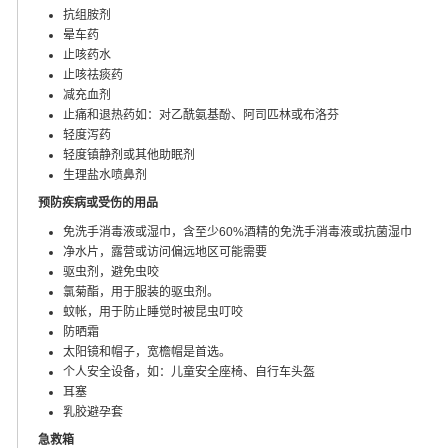
抗组胺剂
晕车药
止咳药水
止咳祛痰药
减充血剂
止痛和退热药如：对乙酰氨基酚、阿司匹林或布洛芬
轻度泻药
轻度镇静剂或其他助眠剂
生理盐水喷鼻剂
预防疾病或受伤的用品
免洗手消毒液或湿巾，含至少60%酒精的免洗手消毒液或抗菌湿巾
净水片，露营或访问偏远地区可能需要
驱虫剂，避免虫咬
氯菊酯，用于服装的驱虫剂。
蚊帐，用于防止睡觉时被昆虫叮咬
防晒霜
太阳镜和帽子，宽檐帽是首选。
个人安全设备，如：儿童安全座椅、自行车头盔
耳塞
乳胶避孕套
急救箱