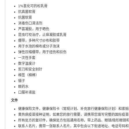
1%氢化可的松乳膏
抗真菌软膏
抗菌软膏
消毒伤口清洁剂
芦荟凝胶，用于晒伤
昆虫叮咬治疗，止痒凝胶或乳膏
绷带，多种尺寸纱布和胶带
用于水泡的棉布或分子泡沫
弹性压缩绷带，用于扭伤和拉伤
一次性手套
数字温度计
剪刀和安全别针
棉签（棉棒）
镊子
眼药水
口服补液盐
文件
健康保险文件，健康保险卡（常规计划、补充旅行健康保险计划）和索赔
黄热病疫苗接种证明，如果您的旅行需要，请携带您填写完整的国际疫苗
所有处方的复印件，确保处方包括通用名称。带上药品、眼镜/隐形眼镜
联系人名片，携带一张联系人名片，其中包含以下街道地址、电话号码和