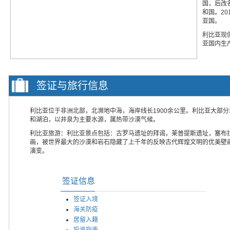
国，后改
和国。20
亚国。
利比亚现
亚国内生产
签证与旅行信息
利比亚位于非洲北部，北濒地中海，海岸线长1900余公里。利比亚大部
和湖泊，以井泉为主要水源，属热带沙漠气候。
利比亚旅游：利比亚景点包括：古罗马遗址的拜谒，莱普提斯遗址，塞布
画，被世界最大的沙漠和岩石隐藏了上千年的反映古代辉煌文明的优美壁画，
演变。
签证信息
签证入境
海关防疫
居留入籍
投资指南