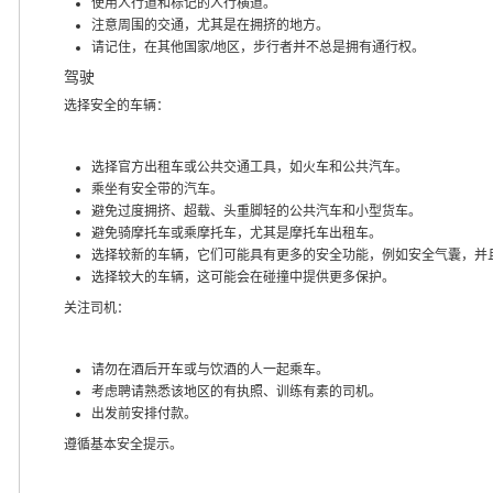
使用人行道和标记的人行横道。
注意周围的交通，尤其是在拥挤的地方。
请记住，在其他国家/地区，步行者并不总是拥有通行权。
驾驶
选择安全的车辆：
选择官方出租车或公共交通工具，如火车和公共汽车。
乘坐有安全带的汽车。
避免过度拥挤、超载、头重脚轻的公共汽车和小型货车。
避免骑摩托车或乘摩托车，尤其是摩托车出租车。
选择较新的车辆，它们可能具有更多的安全功能，例如安全气囊，并
选择较大的车辆，这可能会在碰撞中提供更多保护。
关注司机：
请勿在酒后开车或与饮酒的人一起乘车。
考虑聘请熟悉该地区的有执照、训练有素的司机。
出发前安排付款。
遵循基本安全提示。