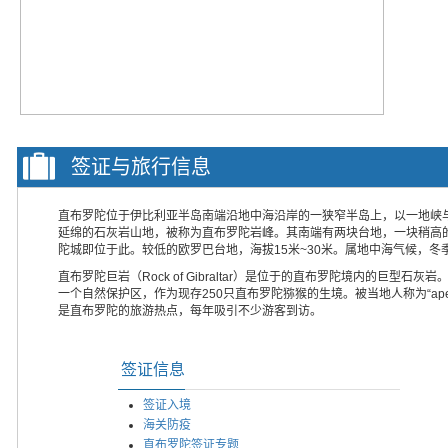
签证与旅行信息
直布罗陀位于伊比利亚半岛南端沿地中海沿岸的一狭窄半岛上，以一地峡
延绵的石灰岩山地，被称为直布罗陀岩峰。其南端有两块台地，一块稍高的
陀城即位于此。较低的欧罗巴台地，海拔15米~30米。属地中海气候，冬季
直布罗陀巨岩（Rock of Gibraltar）是位于的直布罗陀境内的巨
一个自然保护区，作为现存250只直布罗陀猕猴的生境。被当地人称为“a
是直布罗陀的旅游热点，每年吸引不少游客到访。
签证信息
签证入境
海关防疫
直布罗陀签证专题