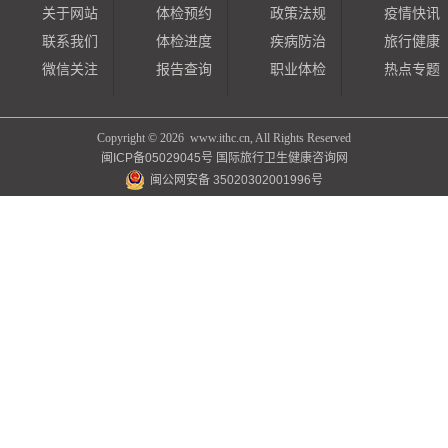
关于网站
体检预约
政策法规
疫情快讯
联系我们
体检进度
疾病防治
旅行健康
微信关注
报告查询
职业体检
热点专题
Copyright ©
2026 www.ithc.cn, All Rights Reserved
闽ICP备05029045号
国际旅行卫生健康咨询网
闽公网安备 35020302001996号