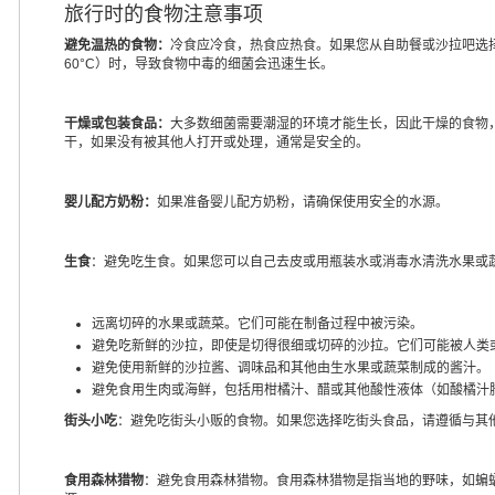
旅行时的食物注意事项
避免温热的食物：
冷食应冷食，热食应热食。如果您从自助餐或沙拉吧选择
60°C）时，导致食物中毒的细菌会迅速生长。
干燥或包装食品：
大多数细菌需要潮湿的环境才能生长，因此干燥的食物
干，如果没有被其他人打开或处理，通常是安全的。
婴儿配方奶粉：
如果准备婴儿配方奶粉，请确保使用安全的水源。
生食
：避免吃生食。如果您可以自己去皮或用瓶装水或消毒水清洗水果或
远离切碎的水果或蔬菜。它们可能在制备过程中被污染。
避免吃新鲜的沙拉，即使是切得很细或切碎的沙拉。它们可能被人类
避免使用新鲜的沙拉酱、调味品和其他由生水果或蔬菜制成的酱汁。
避免食用生肉或海鲜，包括用柑橘汁、醋或其他酸性液体（如酸橘汁腌
街头小吃
：避免吃街头小贩的食物。如果您选择吃街头食品，请遵循与其
食用森林猎物
：避免食用森林猎物。食用森林猎物是指当地的野味，如蝙