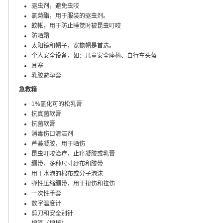
驱虫剂，避免虫咬
氯菊酯，用于服装的驱虫剂。
蚊帐，用于防止睡觉时被昆虫叮咬
防晒霜
太阳镜和帽子，宽檐帽是首选。
个人安全设备，如：儿童安全座椅、自行车头盔
耳塞
乳胶避孕套
急救箱
1%氢化可的松乳膏
抗真菌软膏
抗菌软膏
消毒伤口清洁剂
芦荟凝胶，用于晒伤
昆虫叮咬治疗，止痒凝胶或乳膏
绷带，多种尺寸纱布和胶带
用于水泡的棉布或分子泡沫
弹性压缩绷带，用于扭伤和拉伤
一次性手套
数字温度计
剪刀和安全别针