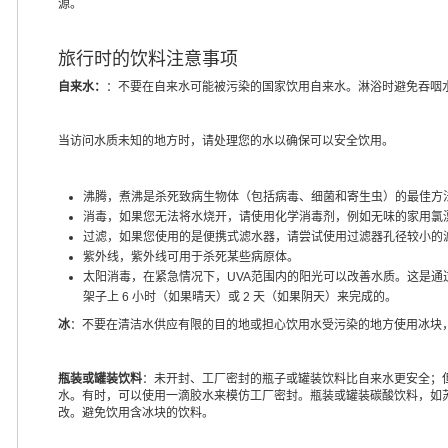
源。
旅行时的饮料注意事项
自来水：
：不要在自来水可能被污染的国家饮用自来水。淋浴时避免吞咽
当访问水质未知的地方时，请处理您的水以确保可以安全饮用。
沸腾，煮沸是杀死致病生物体（包括病毒、细菌和寄生虫）的最佳方
消毒，如果您无法将水烧开，请使用化学消毒剂，例如无味的家用氯
过滤，如果您使用的是便携式滤水器，请尝试使用过滤器孔径较小的
紫外线，紫外线可用于杀死某些病原体。
太阳消毒，在紧急情况下，UVA范围内的阳光可以改善水质。这是通过用
架子上 6 小时（如果晴天）或 2 天（如果阴天）来完成的。
冰
：不要在清洁水供应有限的目的地或担心饮用水受污染的地方使用冰块
瓶装或罐装饮料
：未开封、工厂密封的瓶子或罐装饮料比自来水更安全；
水。有时，可以使用一滴胶水来模仿工厂密封。瓶装或罐装碳酸饮料，如
改。避免饮用含冰块的饮料。