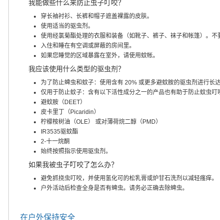
我能做些什么来防止虫子叮咬？
穿长袖衬衫、长裤和帽子遮盖裸露的皮肤。
使用适当的驱虫剂。
使用经氯菊酯处理的衣服和装备（如靴子、裤子、袜子和帐篷）。不
入住和睡在有空调或屏蔽的房间里。
如果您睡觉的区域暴露在室外，请使用蚊帐。
我应该使用什么类型的驱虫剂？
为了防止蜱虫和蚊子：使用含有 20% 或更多避蚊胺的驱虫剂进行长
仅用于防止蚊子：含有以下活性成分之一的产品也有助于防止蚊虫叮
避蚊胺（DEET）
皮卡里丁（Picaridin）
柠檬桉树油（OLE） 或对薄荷烷二醇（PMD）
IR3535驱蚊酯
2-十一烷酮
始终按照指示使用驱虫剂。
如果我被虫子叮咬了怎么办？
避免抓挠虫叮咬，并使用氢化可的松乳膏或炉甘石洗剂以减轻瘙痒。
户外活动后检查全身是否有蜱虫。请务必正确去除蜱虫。
在户外保持安全