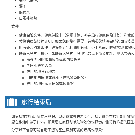
棉签（棉棒）
镊子
眼药水
口服补液盐
文件
健康保险文件，健康保险卡（常规计划、补充旅行健康保险计划）和索赔
黄热病疫苗接种证明，如果您的旅行需要，请携带您填写完整的国际疫苗
所有处方的复印件，确保处方包括通用名称。带上药品、眼镜/隐形眼镜
联系人名片，携带一张联系人名片，其中包含以下街道地址、电话号码和
留在国内的家庭成员或密切接触者
国内的医务人员
在目的地住宿地方
目的地的医院或诊所（包括紧急服务）
驻目的地国家大使馆或领事馆
旅行结束后
如果您在旅行后感觉不舒服，您可能需要去看医生。您可能会在旅行期间被感
您在旅途中做了什么。如果您在旅行时被动物咬伤或抓伤，也请告诉您的医生
分享以下信息可能有助于您的医生识别可能的疾病或感染：