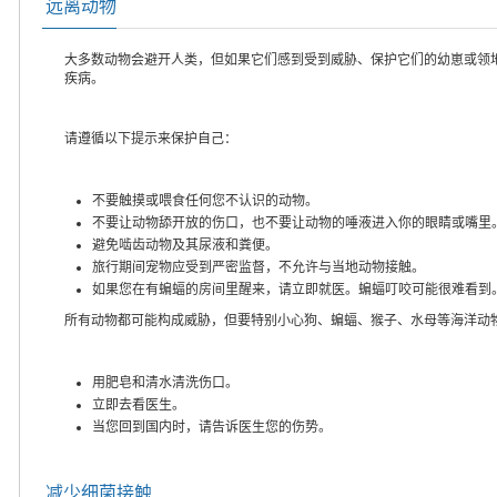
远离动物
大多数动物会避开人类，但如果它们感到受到威胁、保护它们的幼崽或领
疾病。
请遵循以下提示来保护自己：
不要触摸或喂食任何您不认识的动物。
不要让动物舔开放的伤口，也不要让动物的唾液进入你的眼睛或嘴里
避免啮齿动物及其尿液和粪便。
旅行期间宠物应受到严密监督，不允许与当地动物接触。
如果您在有蝙蝠的房间里醒来，请立即就医。蝙蝠叮咬可能很难看到
所有动物都可能构成威胁，但要特别小心狗、蝙蝠、猴子、水母等海洋动
用肥皂和清水清洗伤口。
立即去看医生。
当您回到国内时，请告诉医生您的伤势。
减少细菌接触