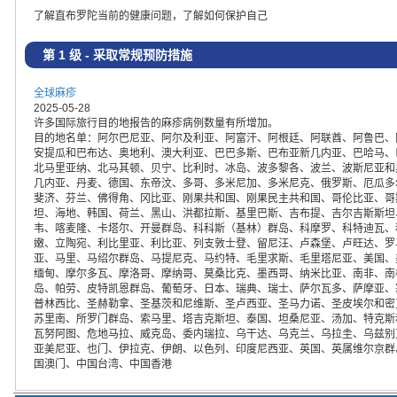
了解直布罗陀当前的健康问题，了解如何保护自己
第 1 级 - 采取常规预防措施
全球麻疹
2025-05-28
许多国际旅行目的地报告的麻疹病例数量有所增加。
目的地名单：阿尔巴尼亚、阿尔及利亚、阿富汗、阿根廷、阿联酋、阿鲁巴、
安提瓜和巴布达、奥地利、澳大利亚、巴巴多斯、巴布亚新几内亚、巴哈马、
北马里亚纳、北马其顿、贝宁、比利时、冰岛、波多黎各、波兰、波斯尼亚和
几内亚、丹麦、德国、东帝汶、多哥、多米尼加、多米尼克、俄罗斯、厄瓜多
斐济、芬兰、佛得角、冈比亚、刚果共和国、刚果民主共和国、哥伦比亚、哥
坦、海地、韩国、荷兰、黑山、洪都拉斯、基里巴斯、吉布提、吉尔吉斯斯坦
韦、喀麦隆、卡塔尔、开曼群岛、科科斯（基林）群岛、科摩罗、科特迪瓦、
嫩、立陶宛、利比里亚、利比亚、列支敦士登、留尼汪、卢森堡、卢旺达、罗
亚、马里、马绍尔群岛、马提尼克、马约特、毛里求斯、毛里塔尼亚、美国、
缅甸、摩尔多瓦、摩洛哥、摩纳哥、莫桑比克、墨西哥、纳米比亚、南非、南
岛、帕劳、皮特凯恩群岛、葡萄牙、日本、瑞典、瑞士、萨尔瓦多、萨摩亚、
普林西比、圣赫勒拿、圣基茨和尼维斯、圣卢西亚、圣马力诺、圣皮埃尔和密
苏里南、所罗门群岛、索马里、塔吉克斯坦、泰国、坦桑尼亚、汤加、特克斯
瓦努阿图、危地马拉、威克岛、委内瑞拉、乌干达、乌克兰、乌拉圭、乌兹别
亚美尼亚、也门、伊拉克、伊朗、以色列、印度尼西亚、英国、英属维尔京群
国澳门、中国台湾、中国香港