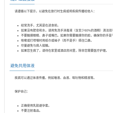
请遵循以下提示，以避免在旅行时生病或将疾病传播给他人：
经常洗手，尤其是在进食前。
如果没有肥皂和水，请用免洗手消毒液（含至少60%的酒精）清洁双
不要触摸眼睛、鼻子或嘴巴。如果你需要触摸你的脸，确保你的手是
咳嗽或打喷嚏时用纸巾或袖子（而不是手）捂住口鼻。
尽量避免与病人接触。
如果您生病了，请待在家里或酒店房间里，除非您需要医疗护理。
避免共用体液
疾病可以通过体液传播，例如唾液、血液、呕吐物和精液等。
保护自己：
正确使用乳胶避孕套。
不要注射毒品。