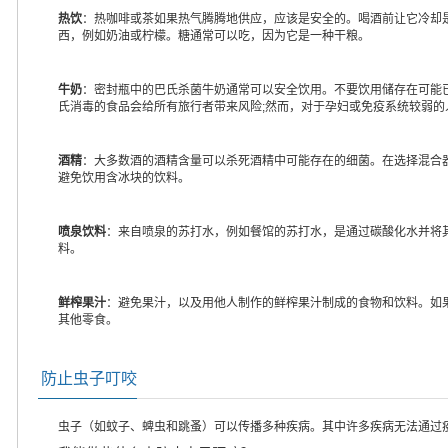
热饮
：热咖啡或茶如果热气腾腾地供应，应该是安全的。喝酒前让它冷却
西，例如奶油或柠檬。糖通常可以吃，因为它是一种干粮。
牛奶
：密封瓶中的巴氏杀菌牛奶通常可以安全饮用。不要饮用储存在可能
氏消毒的食品会给所有旅行者带来风险;然而，对于孕妇或免疫系统较弱
酒精
：大多数酒的酒精含量可以杀死酒精中可能存在的细菌。在选择混合
避免饮用含冰块的饮料。
喷泉饮料
：来自喷泉的苏打水，例如餐馆的苏打水，是通过碳酸化水并将
料。
鲜榨果汁
：避免果汁，以及用他人制作的鲜榨果汁制成的食物和饮料。如
其他零食。
防止虫子叮咬
虫子（如蚊子、蜱虫和跳蚤）可以传播多种疾病。其中许多疾病无法通过