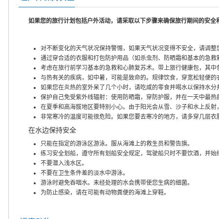
如果您的旅行计划包括户外活动，请采取以下步骤来确保旅行期间的安全
对不断变化的天气状况保持警惕，如果天气状况变得不安全，请调整
通过穿合适的衣服和打包防护用品（如杀虫剂、防晒霜和基本的急救
考虑在旅行前学习基本的急救和心肺复苏术。带上旅行健康包，其中
与热有关的疾病，如中暑，可能是致命的。规律饮食，穿宽松轻便的
如果您在炎热的室外呆了几个小时，请吃咸的零食并喝水以保持水分
保护自己免受紫外线辐射：使用防晒霜，穿防护服，并在一天中最热
在夏季和高海拔地区要特别小心。由于阳光会从雪、沙子和水上反射
非常寒冷的温度可能很危险。如果您要去寒冷的地方，请多穿几层衣
在水边保持安全
只能在指定的游泳区游泳。服从海滩上的救生员和警告旗。
练习安全划船，遵守所有划船安全规定，驾驶船只时不要饮酒，并始
不要潜入浅水区。
不要在卫生条件差的淡水中游泳。
游泳时避免吞咽水。未经处理的水会携带使您生病的细菌。
为防止感染，请在可能有动物粪便的海滩上穿鞋。