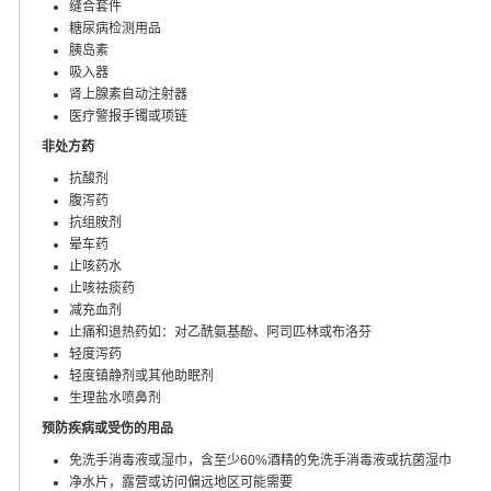
缝合套件
糖尿病检测用品
胰岛素
吸入器
肾上腺素自动注射器
医疗警报手镯或项链
非处方药
抗酸剂
腹泻药
抗组胺剂
晕车药
止咳药水
止咳祛痰药
减充血剂
止痛和退热药如：对乙酰氨基酚、阿司匹林或布洛芬
轻度泻药
轻度镇静剂或其他助眠剂
生理盐水喷鼻剂
预防疾病或受伤的用品
免洗手消毒液或湿巾，含至少60%酒精的免洗手消毒液或抗菌湿巾
净水片，露营或访问偏远地区可能需要