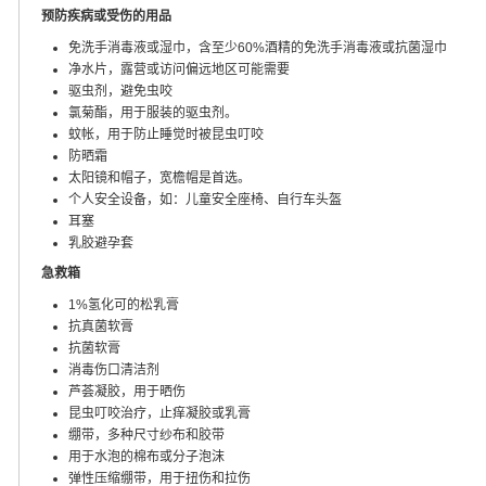
预防疾病或受伤的用品
免洗手消毒液或湿巾，含至少60%酒精的免洗手消毒液或抗菌湿巾
净水片，露营或访问偏远地区可能需要
驱虫剂，避免虫咬
氯菊酯，用于服装的驱虫剂。
蚊帐，用于防止睡觉时被昆虫叮咬
防晒霜
太阳镜和帽子，宽檐帽是首选。
个人安全设备，如：儿童安全座椅、自行车头盔
耳塞
乳胶避孕套
急救箱
1%氢化可的松乳膏
抗真菌软膏
抗菌软膏
消毒伤口清洁剂
芦荟凝胶，用于晒伤
昆虫叮咬治疗，止痒凝胶或乳膏
绷带，多种尺寸纱布和胶带
用于水泡的棉布或分子泡沫
弹性压缩绷带，用于扭伤和拉伤