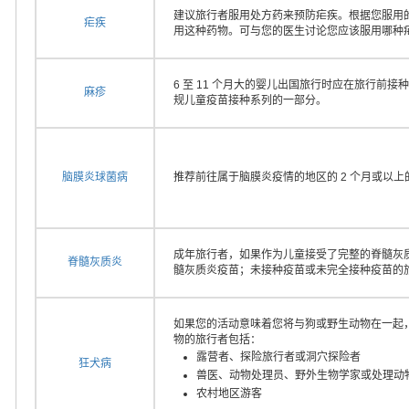
建议旅行者服用处方药来预防疟疾。根据您服用
疟疾
用这种药物。可与您的医生讨论您应该服用哪种
6 至 11 个月大的婴儿出国旅行时应在旅行前接种
麻疹
规儿童疫苗接种系列的一部分。
脑膜炎球菌病
推荐前往属于脑膜炎疫情的地区的 2 个月或以
成年旅行者，如果作为儿童接受了完整的脊髓灰
脊髓灰质炎
髓灰质炎疫苗；未接种疫苗或未完全接种疫苗的
如果您的活动意味着您将与狗或野生动物在一起
物的旅行者包括：
露营者、探险旅行者或洞穴探险者
狂犬病
兽医、动物处理员、野外生物学家或处理动
农村地区游客