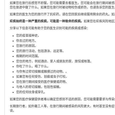
如果您在旅行后感觉不舒服，您可能需要去看医生。您可能会在旅行期间被感
您在旅途中做了什么。如果您在旅行时被动物咬伤或抓伤，也请告诉您的医生
如果您的医生为您的旅行开了抗疟药，请在您回家后继续服用剩余的药丸。如
疟疾始终是一种严重的疾病，可能是一种致命的疾病。
如果您在疟疾风险地区
分享以下信息可能有助于您的医生识别可能的疾病或感染：
您的疫苗接种史。
你去过的地方。
您旅行的原因。
您的旅行活动，包括游泳、远足等。
假期的时间范围。
您住的地方，例如酒店、家人或朋友的家、旅馆或帐篷。
你吃了什么，喝了什么。
与你有过密切接触或触摸过的动物。。
如果您有任何受伤、划痕或虫子叮咬。
您在旅行期间接受的医疗保健或药物。
与他人的密切接触，包括性接触。
您的任何纹身或穿孔。
如果您的医疗保健提供者难以确定您感到不适的原因，您可能需要要求与传染
长期旅行者，如外籍工人等，在旅行期间被感染的风险更大，有时甚至没有症
谈。