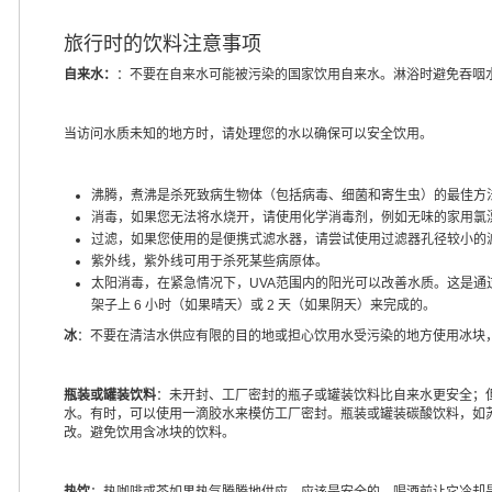
旅行时的饮料注意事项
自来水：
：不要在自来水可能被污染的国家饮用自来水。淋浴时避免吞咽
当访问水质未知的地方时，请处理您的水以确保可以安全饮用。
沸腾，煮沸是杀死致病生物体（包括病毒、细菌和寄生虫）的最佳方
消毒，如果您无法将水烧开，请使用化学消毒剂，例如无味的家用氯
过滤，如果您使用的是便携式滤水器，请尝试使用过滤器孔径较小的
紫外线，紫外线可用于杀死某些病原体。
太阳消毒，在紧急情况下，UVA范围内的阳光可以改善水质。这是通过用
架子上 6 小时（如果晴天）或 2 天（如果阴天）来完成的。
冰
：不要在清洁水供应有限的目的地或担心饮用水受污染的地方使用冰块
瓶装或罐装饮料
：未开封、工厂密封的瓶子或罐装饮料比自来水更安全；
水。有时，可以使用一滴胶水来模仿工厂密封。瓶装或罐装碳酸饮料，如
改。避免饮用含冰块的饮料。
热饮
：热咖啡或茶如果热气腾腾地供应，应该是安全的。喝酒前让它冷却