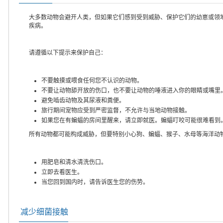
大多数动物会避开人类，但如果它们感到受到威胁、保护它们的幼崽或领
疾病。
请遵循以下提示来保护自己：
不要触摸或喂食任何您不认识的动物。
不要让动物舔开放的伤口，也不要让动物的唾液进入你的眼睛或嘴里
避免啮齿动物及其尿液和粪便。
旅行期间宠物应受到严密监督，不允许与当地动物接触。
如果您在有蝙蝠的房间里醒来，请立即就医。蝙蝠叮咬可能很难看到
所有动物都可能构成威胁，但要特别小心狗、蝙蝠、猴子、水母等海洋动
用肥皂和清水清洗伤口。
立即去看医生。
当您回到国内时，请告诉医生您的伤势。
减少细菌接触