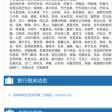
目的地名单：阿尔巴尼亚、阿尔及利亚、阿富汗、阿根廷、阿联酋、阿鲁巴、
安提瓜和巴布达、奥地利、澳大利亚、巴巴多斯、巴布亚新几内亚、巴哈马、
北马里亚纳、北马其顿、贝宁、比利时、冰岛、波多黎各、波兰、波斯尼亚和
几内亚、丹麦、德国、东帝汶、多哥、多米尼加、多米尼克、俄罗斯、厄瓜多
斐济、芬兰、佛得角、冈比亚、刚果共和国、刚果民主共和国、哥伦比亚、哥
坦、海地、韩国、荷兰、黑山、洪都拉斯、基里巴斯、吉布提、吉尔吉斯斯坦
韦、喀麦隆、卡塔尔、开曼群岛、科科斯（基林）群岛、科摩罗、科特迪瓦、
嫩、立陶宛、利比里亚、利比亚、列支敦士登、留尼汪、卢森堡、卢旺达、罗
亚、马里、马绍尔群岛、马提尼克、马约特、毛里求斯、毛里塔尼亚、美国、
缅甸、摩尔多瓦、摩洛哥、摩纳哥、莫桑比克、墨西哥、纳米比亚、南非、南
岛、帕劳、皮特凯恩群岛、葡萄牙、日本、瑞典、瑞士、萨尔瓦多、萨摩亚、
普林西比、圣赫勒拿、圣基茨和尼维斯、圣卢西亚、圣马力诺、圣皮埃尔和密
苏里南、所罗门群岛、索马里、塔吉克斯坦、泰国、坦桑尼亚、汤加、特克斯
瓦努阿图、危地马拉、威克岛、委内瑞拉、乌干达、乌克兰、乌拉圭、乌兹别
亚美尼亚、也门、伊拉克、伊朗、以色列、印度尼西亚、英国、英属维尔京群
国澳门、中国台湾、中国香港
旅行相关动态
加纳和利比里亚的第二代猴痘（2026-01-26）