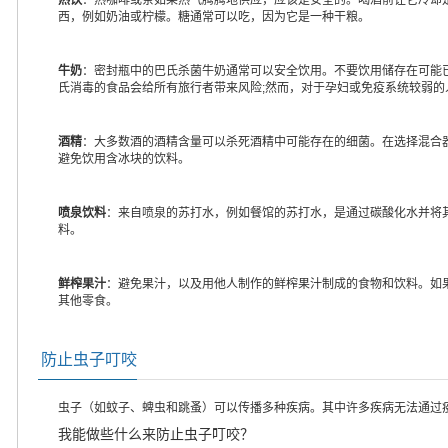
西，例如奶油或柠檬。糖通常可以吃，因为它是一种干粮。
牛奶
：密封瓶中的巴氏杀菌牛奶通常可以安全饮用。不要饮用储存在可能
氏消毒的食品会给所有旅行者带来风险;然而，对于孕妇或免疫系统较弱
酒精
：大多数酒的酒精含量可以杀死酒精中可能存在的细菌。在选择混合
避免饮用含冰块的饮料。
喷泉饮料
：来自喷泉的苏打水，例如餐馆的苏打水，是通过碳酸化水并将
料。
鲜榨果汁
：避免果汁，以及用他人制作的鲜榨果汁制成的食物和饮料。如
其他零食。
防止虫子叮咬
虫子（如蚊子、蜱虫和跳蚤）可以传播多种疾病。其中许多疾病无法通过
我能做些什么来防止虫子叮咬？