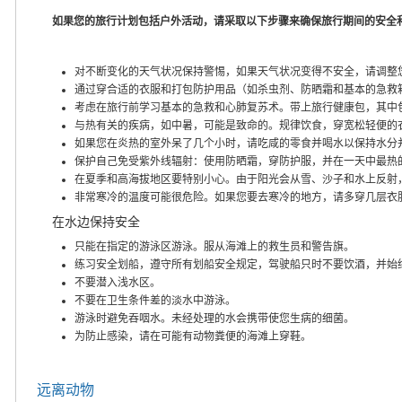
如果您的旅行计划包括户外活动，请采取以下步骤来确保旅行期间的安全
对不断变化的天气状况保持警惕，如果天气状况变得不安全，请调整
通过穿合适的衣服和打包防护用品（如杀虫剂、防晒霜和基本的急救
考虑在旅行前学习基本的急救和心肺复苏术。带上旅行健康包，其中
与热有关的疾病，如中暑，可能是致命的。规律饮食，穿宽松轻便的
如果您在炎热的室外呆了几个小时，请吃咸的零食并喝水以保持水分
保护自己免受紫外线辐射：使用防晒霜，穿防护服，并在一天中最热
在夏季和高海拔地区要特别小心。由于阳光会从雪、沙子和水上反射
非常寒冷的温度可能很危险。如果您要去寒冷的地方，请多穿几层衣
在水边保持安全
只能在指定的游泳区游泳。服从海滩上的救生员和警告旗。
练习安全划船，遵守所有划船安全规定，驾驶船只时不要饮酒，并始
不要潜入浅水区。
不要在卫生条件差的淡水中游泳。
游泳时避免吞咽水。未经处理的水会携带使您生病的细菌。
为防止感染，请在可能有动物粪便的海滩上穿鞋。
远离动物