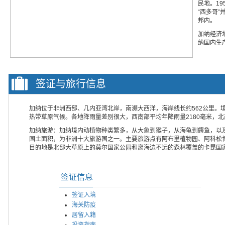
民地。1
“西多哥”
邦内。
加纳经济
纳国内生产
签证与旅行信息
加纳位于非洲西部、几内亚湾北岸，南濒大西洋，海岸线长约562公里。
热带草原气候。各地降雨量差别很大，西南部平均年降雨量2180毫米，北部
加纳旅游：加纳境内动植物种类繁多，从大象到猴子，从海龟到鳄鱼，以及
国土面积，为非洲十大旅游国之一。主要旅游点有阿布里植物园、阿科松
目的地是北部大草原上的莫尔国家公园和离海边不远的森林覆盖的卡昆国
签证信息
签证入境
海关防疫
居留入籍
投资指南