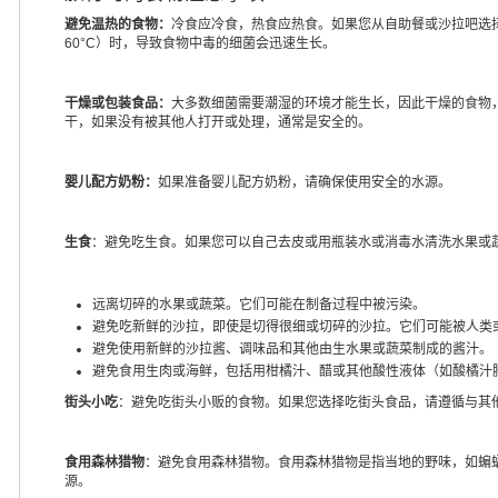
避免温热的食物：
冷食应冷食，热食应热食。如果您从自助餐或沙拉吧选择
60°C）时，导致食物中毒的细菌会迅速生长。
干燥或包装食品：
大多数细菌需要潮湿的环境才能生长，因此干燥的食物
干，如果没有被其他人打开或处理，通常是安全的。
婴儿配方奶粉：
如果准备婴儿配方奶粉，请确保使用安全的水源。
生食
：避免吃生食。如果您可以自己去皮或用瓶装水或消毒水清洗水果或
远离切碎的水果或蔬菜。它们可能在制备过程中被污染。
避免吃新鲜的沙拉，即使是切得很细或切碎的沙拉。它们可能被人类
避免使用新鲜的沙拉酱、调味品和其他由生水果或蔬菜制成的酱汁。
避免食用生肉或海鲜，包括用柑橘汁、醋或其他酸性液体（如酸橘汁腌
街头小吃
：避免吃街头小贩的食物。如果您选择吃街头食品，请遵循与其
食用森林猎物
：避免食用森林猎物。食用森林猎物是指当地的野味，如蝙
源。