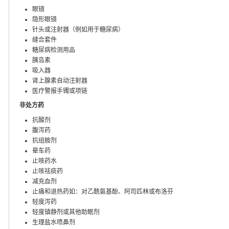
眼镜
隐形眼镜
针头或注射器（例如用于糖尿病）
缝合套件
糖尿病检测用品
胰岛素
吸入器
肾上腺素自动注射器
医疗警报手镯或项链
非处方药
抗酸剂
腹泻药
抗组胺剂
晕车药
止咳药水
止咳祛痰药
减充血剂
止痛和退热药如：对乙酰氨基酚、阿司匹林或布洛芬
轻度泻药
轻度镇静剂或其他助眠剂
生理盐水喷鼻剂