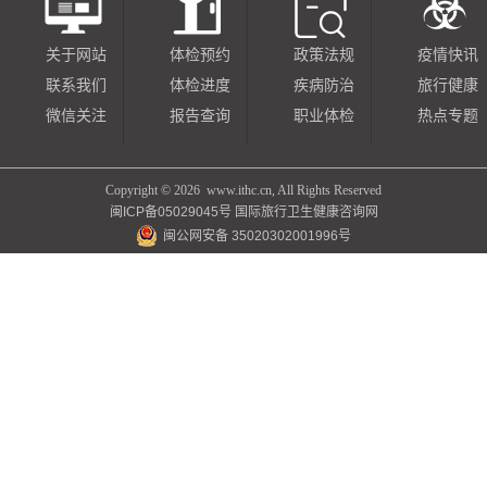
关于网站
体检预约
政策法规
疫情快讯
联系我们
体检进度
疾病防治
旅行健康
微信关注
报告查询
职业体检
热点专题
Copyright ©
2026 www.ithc.cn, All Rights Reserved
闽ICP备05029045号
国际旅行卫生健康咨询网
闽公网安备 35020302001996号