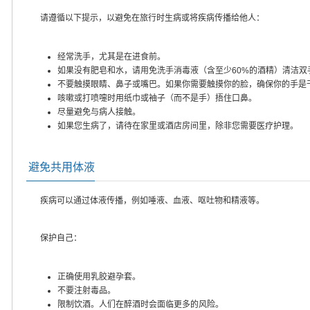
请遵循以下提示，以避免在旅行时生病或将疾病传播给他人：
经常洗手，尤其是在进食前。
如果没有肥皂和水，请用免洗手消毒液（含至少60%的酒精）清洁双
不要触摸眼睛、鼻子或嘴巴。如果你需要触摸你的脸，确保你的手是
咳嗽或打喷嚏时用纸巾或袖子（而不是手）捂住口鼻。
尽量避免与病人接触。
如果您生病了，请待在家里或酒店房间里，除非您需要医疗护理。
避免共用体液
疾病可以通过体液传播，例如唾液、血液、呕吐物和精液等。
保护自己：
正确使用乳胶避孕套。
不要注射毒品。
限制饮酒。人们在醉酒时会面临更多的风险。