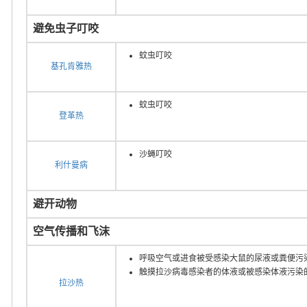
避免虫子叮咬
蚊虫叮咬
基孔肯雅热
蚊虫叮咬
登革热
沙蝇叮咬
利什曼病
避开动物
空气传播和飞沫
呼吸空气或进食被受感染大鼠的尿液或粪便污
触摸拉沙病毒感染者的体液或被感染体液污染
拉沙热