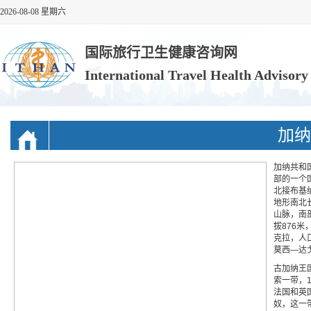
2026-08-08 星期六
国际旅行卫生健康咨询网
International Travel Health Advisor
加纳
加纳共和国（
部的一个
北接布基
地形南北
山脉，南
拔876米
克拉，人口
莫西—达
古加纳王
索一带，1
法国和英
奴，这一