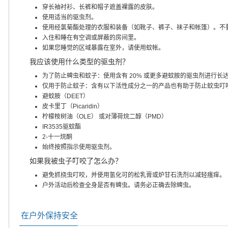
穿长袖衬衫、长裤和帽子遮盖裸露的皮肤。
使用适当的驱虫剂。
使用经氯菊酯处理的衣服和装备（如靴子、裤子、袜子和帐篷）。不
入住和睡在有空调或屏蔽的房间里。
如果您睡觉的区域暴露在室外，请使用蚊帐。
我应该使用什么类型的驱虫剂？
为了防止蜱虫和蚊子：使用含有 20% 或更多避蚊胺的驱虫剂进行长
仅用于防止蚊子：含有以下活性成分之一的产品也有助于防止蚊虫叮
避蚊胺（DEET）
皮卡里丁（Picaridin）
柠檬桉树油（OLE） 或对薄荷烷二醇（PMD）
IR3535驱蚊酯
2-十一烷酮
始终按照指示使用驱虫剂。
如果我被虫子叮咬了怎么办？
避免抓挠虫叮咬，并使用氢化可的松乳膏或炉甘石洗剂以减轻瘙痒。
户外活动后检查全身是否有蜱虫。请务必正确去除蜱虫。
在户外保持安全