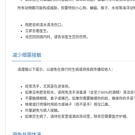
所有动物都可能构成威胁，但要特别小心狗、蝙蝠、猴子、水母等海洋动
用肥皂和清水清洗伤口。
立即去看医生。
当您回到国内时，请告诉医生您的伤势。
减少细菌接触
请遵循以下提示，以避免在旅行时生病或将疾病传播给他人：
经常洗手，尤其是在进食前。
如果没有肥皂和水，请用免洗手消毒液（含至少60%的酒精）清洁双
不要触摸眼睛、鼻子或嘴巴。如果你需要触摸你的脸，确保你的手是
咳嗽或打喷嚏时用纸巾或袖子（而不是手）捂住口鼻。
尽量避免与病人接触。
如果您生病了，请待在家里或酒店房间里，除非您需要医疗护理。
避免共用体液