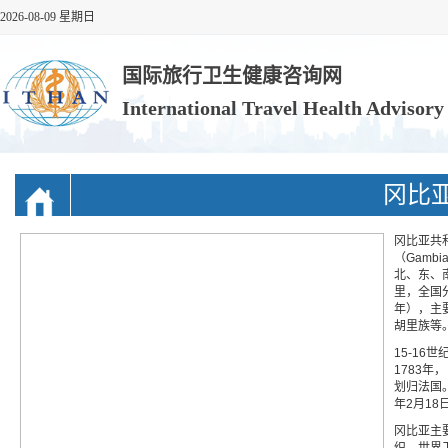
2026-08-09 星期日
国际旅行卫生健康咨询网
International Travel Health Advisor
冈比
冈比亚共和国
（Gam
北、东、
里，全国分
年），主
胡里族等
15-1
1783
划归法国。
年2月18
冈比亚主
织、世界