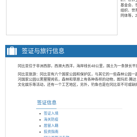
基金会、
组织、世
同体等，2
签证与旅行信息
冈比亚位于非洲西部，西濒大西洋，海岸线长48公里，国土为一条狭长平
冈比亚旅游：冈比亚有六个国家公园和保护区，与其它的一些森林公园一起
河国家公园以黑猩猩闻名，森林和草原上有各种各样的动物，图玛尼·腾达（T
文化娱乐等活动，还有一个工艺地区，另外，钓鱼也是在冈比亚不可或缺
签证信息
签证入境
海关防疫
居留入籍
投资指南