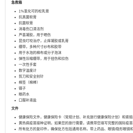
急救箱
1%氢化可的松乳膏
抗真菌软膏
抗菌软膏
消毒伤口清洁剂
芦荟凝胶，用于晒伤
昆虫叮咬治疗，止痒凝胶或乳膏
绷带，多种尺寸纱布和胶带
用于水泡的棉布或分子泡沫
弹性压缩绷带，用于扭伤和拉伤
一次性手套
数字温度计
剪刀和安全别针
棉签（棉棒）
镊子
眼药水
口服补液盐
文件
健康保险文件，健康保险卡（常规计划、补充旅行健康保险计划）和索赔
黄热病疫苗接种证明，如果您的旅行需要，请携带您填写完整的国际疫苗
所有处方的复印件，确保处方包括通用名称。带上药品、眼镜/隐形眼镜