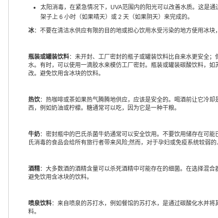
太阳消毒，在紧急情况下，UVA范围内的阳光可以改善水质。这是通过用
架子上 6 小时（如果晴天）或 2 天（如果阴天）来完成的。
冰
：不要在清洁水供应有限的目的地或担心饮用水受污染的地方使用冰块
瓶装或罐装饮料
：未开封、工厂密封的瓶子或罐装饮料比自来水更安全；
水。有时，可以使用一滴胶水来模仿工厂密封。瓶装或罐装碳酸饮料，如
改。避免饮用含冰块的饮料。
热饮
：热咖啡或茶如果热气腾腾地供应，应该是安全的。喝酒前让它冷却
西，例如奶油或柠檬。糖通常可以吃，因为它是一种干粮。
牛奶
：密封瓶中的巴氏杀菌牛奶通常可以安全饮用。不要饮用储存在可能
氏消毒的食品会给所有旅行者带来风险;然而，对于孕妇或免疫系统较弱
酒精
：大多数酒的酒精含量可以杀死酒精中可能存在的细菌。在选择混合
避免饮用含冰块的饮料。
喷泉饮料
：来自喷泉的苏打水，例如餐馆的苏打水，是通过碳酸化水并将
料。