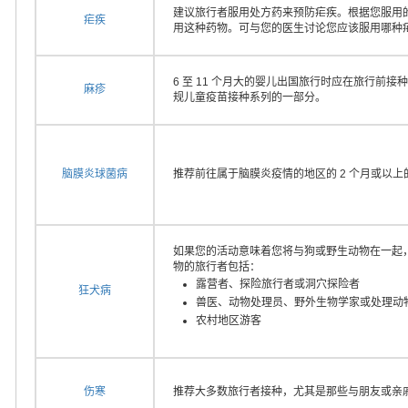
建议旅行者服用处方药来预防疟疾。根据您服用
疟疾
用这种药物。可与您的医生讨论您应该服用哪种
6 至 11 个月大的婴儿出国旅行时应在旅行前接种
麻疹
规儿童疫苗接种系列的一部分。
脑膜炎球菌病
推荐前往属于脑膜炎疫情的地区的 2 个月或以
如果您的活动意味着您将与狗或野生动物在一起
物的旅行者包括：
露营者、探险旅行者或洞穴探险者
狂犬病
兽医、动物处理员、野外生物学家或处理动
农村地区游客
伤寒
推荐大多数旅行者接种，尤其是那些与朋友或亲