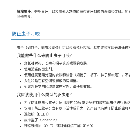
鲜榨果汁
：避免果汁，以及用他人制作的鲜榨果汁制成的食物和饮料。如
其他零食。
防止虫子叮咬
虫子（如蚊子、蜱虫和跳蚤）可以传播多种疾病。其中许多疾病无法通过
我能做些什么来防止虫子叮咬？
穿长袖衬衫、长裤和帽子遮盖裸露的皮肤。
使用适当的驱虫剂。
使用经氯菊酯处理的衣服和装备（如靴子、裤子、袜子和帐篷）。不
入住和睡在有空调或屏蔽的房间里。
如果您睡觉的区域暴露在室外，请使用蚊帐。
我应该使用什么类型的驱虫剂？
为了防止蜱虫和蚊子：使用含有 20% 或更多避蚊胺的驱虫剂进行长
仅用于防止蚊子：含有以下活性成分之一的产品也有助于防止蚊虫叮
避蚊胺（DEET）
皮卡里丁（Picaridin）
柠檬桉树油（OLE） 或对薄荷烷二醇（PMD）