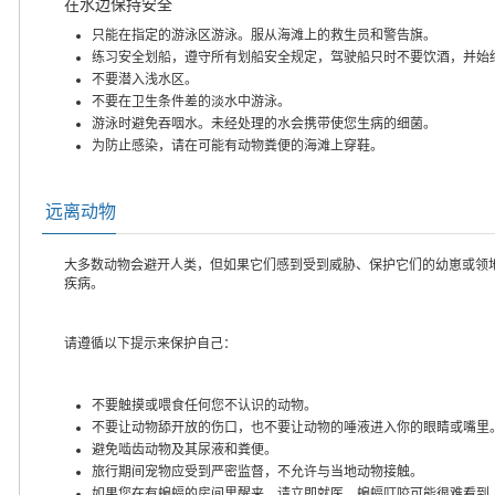
在水边保持安全
只能在指定的游泳区游泳。服从海滩上的救生员和警告旗。
练习安全划船，遵守所有划船安全规定，驾驶船只时不要饮酒，并始
不要潜入浅水区。
不要在卫生条件差的淡水中游泳。
游泳时避免吞咽水。未经处理的水会携带使您生病的细菌。
为防止感染，请在可能有动物粪便的海滩上穿鞋。
远离动物
大多数动物会避开人类，但如果它们感到受到威胁、保护它们的幼崽或领
疾病。
请遵循以下提示来保护自己：
不要触摸或喂食任何您不认识的动物。
不要让动物舔开放的伤口，也不要让动物的唾液进入你的眼睛或嘴里
避免啮齿动物及其尿液和粪便。
旅行期间宠物应受到严密监督，不允许与当地动物接触。
如果您在有蝙蝠的房间里醒来，请立即就医。蝙蝠叮咬可能很难看到