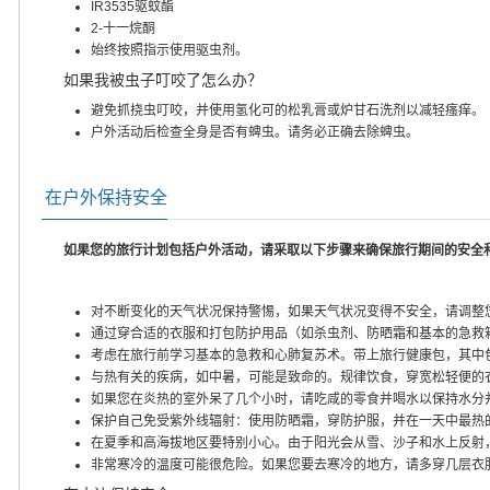
IR3535驱蚊酯
2-十一烷酮
始终按照指示使用驱虫剂。
如果我被虫子叮咬了怎么办？
避免抓挠虫叮咬，并使用氢化可的松乳膏或炉甘石洗剂以减轻瘙痒。
户外活动后检查全身是否有蜱虫。请务必正确去除蜱虫。
在户外保持安全
如果您的旅行计划包括户外活动，请采取以下步骤来确保旅行期间的安全
对不断变化的天气状况保持警惕，如果天气状况变得不安全，请调整
通过穿合适的衣服和打包防护用品（如杀虫剂、防晒霜和基本的急救
考虑在旅行前学习基本的急救和心肺复苏术。带上旅行健康包，其中
与热有关的疾病，如中暑，可能是致命的。规律饮食，穿宽松轻便的
如果您在炎热的室外呆了几个小时，请吃咸的零食并喝水以保持水分
保护自己免受紫外线辐射：使用防晒霜，穿防护服，并在一天中最热
在夏季和高海拔地区要特别小心。由于阳光会从雪、沙子和水上反射
非常寒冷的温度可能很危险。如果您要去寒冷的地方，请多穿几层衣