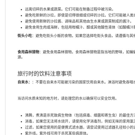
远离切碎的水果或蔬菜。它们可能在制备过程中被污染。
避免吃新鲜的沙拉，即使是切得很细或切碎的沙拉。它们可能被人类
避免使用新鲜的沙拉酱、调味品和其他由生水果或蔬菜制成的酱汁。
避免食用生肉或海鲜，包括用柑橘汁、醋或其他酸性液体（如酸橘汁腌
街头小吃
：避免吃街头小贩的食物。如果您选择吃街头食品，请遵循与其
食用森林猎物
：避免食用森林猎物。食用森林猎物是指当地的野味，如蝙
源。
旅行时的饮料注意事项
自来水：
：不要在自来水可能被污染的国家饮用自来水。淋浴时避免吞咽
当访问水质未知的地方时，请处理您的水以确保可以安全饮用。
沸腾，煮沸是杀死致病生物体（包括病毒、细菌和寄生虫）的最佳方
消毒，如果您无法将水烧开，请使用化学消毒剂，例如无味的家用氯
过滤，如果您使用的是便携式滤水器，请尝试使用过滤器孔径较小的
紫外线，紫外线可用于杀死某些病原体。