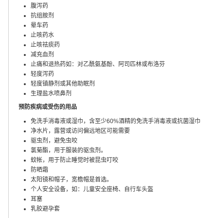
腹泻药
抗组胺剂
晕车药
止咳药水
止咳祛痰药
减充血剂
止痛和退热药如：对乙酰氨基酚、阿司匹林或布洛芬
轻度泻药
轻度镇静剂或其他助眠剂
生理盐水喷鼻剂
预防疾病或受伤的用品
免洗手消毒液或湿巾，含至少60%酒精的免洗手消毒液或抗菌湿巾
净水片，露营或访问偏远地区可能需要
驱虫剂，避免虫咬
氯菊酯，用于服装的驱虫剂。
蚊帐，用于防止睡觉时被昆虫叮咬
防晒霜
太阳镜和帽子，宽檐帽是首选。
个人安全设备，如：儿童安全座椅、自行车头盔
耳塞
乳胶避孕套