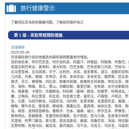
旅行健康警示
了解冈比亚当前的健康问题，了解如何保护自己
第 1 级 - 采取常规预防措施
全球麻疹
2025-05-28
许多国际旅行目的地报告的麻疹病例数量有所增加。
目的地名单：阿尔巴尼亚、阿尔及利亚、阿富汗、阿根廷、阿联酋、阿鲁巴、
安提瓜和巴布达、奥地利、澳大利亚、巴巴多斯、巴布亚新几内亚、巴哈马、
北马里亚纳、北马其顿、贝宁、比利时、冰岛、波多黎各、波兰、波斯尼亚和
几内亚、丹麦、德国、东帝汶、多哥、多米尼加、多米尼克、俄罗斯、厄瓜多
斐济、芬兰、佛得角、冈比亚、刚果共和国、刚果民主共和国、哥伦比亚、哥
坦、海地、韩国、荷兰、黑山、洪都拉斯、基里巴斯、吉布提、吉尔吉斯斯坦
韦、喀麦隆、卡塔尔、开曼群岛、科科斯（基林）群岛、科摩罗、科特迪瓦、
嫩、立陶宛、利比里亚、利比亚、列支敦士登、留尼汪、卢森堡、卢旺达、罗
亚、马里、马绍尔群岛、马提尼克、马约特、毛里求斯、毛里塔尼亚、美国、
缅甸、摩尔多瓦、摩洛哥、摩纳哥、莫桑比克、墨西哥、纳米比亚、南非、南
岛、帕劳、皮特凯恩群岛、葡萄牙、日本、瑞典、瑞士、萨尔瓦多、萨摩亚、
普林西比、圣赫勒拿、圣基茨和尼维斯、圣卢西亚、圣马力诺、圣皮埃尔和密
苏里南、所罗门群岛、索马里、塔吉克斯坦、泰国、坦桑尼亚、汤加、特克斯
瓦努阿图、危地马拉、威克岛、委内瑞拉、乌干达、乌克兰、乌拉圭、乌兹别