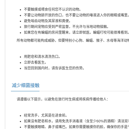
不要触摸或喂食任何您不认识的动物。
不要让动物舔开放的伤口，也不要让动物的唾液进入你的眼睛或嘴里
避免啮齿动物及其尿液和粪便。
旅行期间宠物应受到严密监督，不允许与当地动物接触。
如果您在有蝙蝠的房间里醒来，请立即就医。蝙蝠叮咬可能很难看到
所有动物都可能构成威胁，但要特别小心狗、蝙蝠、猴子、水母等海洋动
用肥皂和清水清洗伤口。
立即去看医生。
当您回到国内时，请告诉医生您的伤势。
减少细菌接触
请遵循以下提示，以避免在旅行时生病或将疾病传播给他人：
经常洗手，尤其是在进食前。
如果没有肥皂和水，请用免洗手消毒液（含至少60%的酒精）清洁双
不要触摸眼睛、鼻子或嘴巴。如果你需要触摸你的脸，确保你的手是