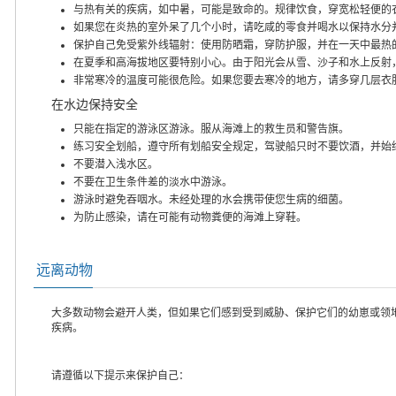
与热有关的疾病，如中暑，可能是致命的。规律饮食，穿宽松轻便的
如果您在炎热的室外呆了几个小时，请吃咸的零食并喝水以保持水分
保护自己免受紫外线辐射：使用防晒霜，穿防护服，并在一天中最热
在夏季和高海拔地区要特别小心。由于阳光会从雪、沙子和水上反射
非常寒冷的温度可能很危险。如果您要去寒冷的地方，请多穿几层衣
在水边保持安全
只能在指定的游泳区游泳。服从海滩上的救生员和警告旗。
练习安全划船，遵守所有划船安全规定，驾驶船只时不要饮酒，并始
不要潜入浅水区。
不要在卫生条件差的淡水中游泳。
游泳时避免吞咽水。未经处理的水会携带使您生病的细菌。
为防止感染，请在可能有动物粪便的海滩上穿鞋。
远离动物
大多数动物会避开人类，但如果它们感到受到威胁、保护它们的幼崽或领
疾病。
请遵循以下提示来保护自己：