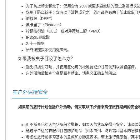
为了防止蜱虫和蚊子：使用含有 20% 或更多避蚊胺的驱虫剂进行长
仅用于防止蚊子：含有以下活性成分之一的产品也有助于防止蚊虫叮
避蚊胺（DEET）
皮卡里丁（Picaridin）
柠檬桉树油（OLE） 或对薄荷烷二醇（PMD）
IR3535驱蚊酯
2-十一烷酮
始终按照指示使用驱虫剂。
如果我被虫子叮咬了怎么办？
避免抓挠虫叮咬，并使用氢化可的松乳膏或炉甘石洗剂以减轻瘙痒。
户外活动后检查全身是否有蜱虫。请务必正确去除蜱虫。
在户外保持安全
如果您的旅行计划包括户外活动，请采取以下步骤来确保旅行期间的安全
对不断变化的天气状况保持警惕，如果天气状况变得不安全，请调整
通过穿合适的衣服和打包防护用品（如杀虫剂、防晒霜和基本的急救
考虑在旅行前学习基本的急救和心肺复苏术。带上旅行健康包，其中