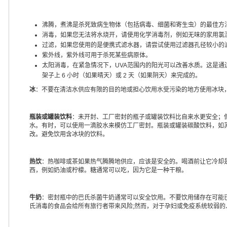
沸腾，煮沸是杀死致病生物体（包括病毒、细菌和寄生虫）的最佳方
消毒，如果您无法将水烧开，请使用化学消毒剂，例如无味的家用氯
过滤，如果您使用的是便携式滤水器，请尝试使用过滤器孔径较小的
紫外线，紫外线可用于杀死某些病原体。
太阳消毒，在紧急情况下，UVA范围内的阳光可以改善水质。这是通过用
架子上 6 小时（如果晴天）或 2 天（如果阴天）来完成的。
冰
：不要在清洁水供应有限的目的地或担心饮用水受污染的地方使用冰块
瓶装或罐装饮料
：未开封、工厂密封的瓶子或罐装饮料比自来水更安全；
水。有时，可以使用一滴胶水来模仿工厂密封。瓶装或罐装碳酸饮料，如
改。避免饮用含冰块的饮料。
热饮
：热咖啡或茶如果热气腾腾地供应，应该是安全的。喝酒前让它冷却
西，例如奶油或柠檬。糖通常可以吃，因为它是一种干粮。
牛奶
：密封瓶中的巴氏杀菌牛奶通常可以安全饮用。不要饮用储存在可能
氏消毒的食品会给所有旅行者带来风险;然而，对于孕妇或免疫系统较弱