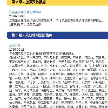
第 2 级 - 加强预防措施
法属圭亚那的基孔肯雅热
2026-06-04
法属圭亚那爆发了基孔肯雅热疫情。你可以通过防止蚊子叮咬来保护自己。
目的地名单：法属圭亚那
第 1 级 - 采取常规预防措施
全球麻疹
2025-05-28
许多国际旅行目的地报告的麻疹病例数量有所增加。
目的地名单：阿尔巴尼亚、阿尔及利亚、阿富汗、阿根廷、阿联酋、阿鲁巴、
安提瓜和巴布达、奥地利、澳大利亚、巴巴多斯、巴布亚新几内亚、巴哈马、
北马里亚纳、北马其顿、贝宁、比利时、冰岛、波多黎各、波兰、波斯尼亚和
几内亚、丹麦、德国、东帝汶、多哥、多米尼加、多米尼克、俄罗斯、厄瓜多
斐济、芬兰、佛得角、冈比亚、刚果共和国、刚果民主共和国、哥伦比亚、哥
坦、海地、韩国、荷兰、黑山、洪都拉斯、基里巴斯、吉布提、吉尔吉斯斯坦
韦、喀麦隆、卡塔尔、开曼群岛、科科斯（基林）群岛、科摩罗、科特迪瓦、
嫩、立陶宛、利比里亚、利比亚、列支敦士登、留尼汪、卢森堡、卢旺达、罗
亚、马里、马绍尔群岛、马提尼克、马约特、毛里求斯、毛里塔尼亚、美国、
缅甸、摩尔多瓦、摩洛哥、摩纳哥、莫桑比克、墨西哥、纳米比亚、南非、南
岛、帕劳、皮特凯恩群岛、葡萄牙、日本、瑞典、瑞士、萨尔瓦多、萨摩亚、
普林西比、圣赫勒拿、圣基茨和尼维斯、圣卢西亚、圣马力诺、圣皮埃尔和密
苏里南、所罗门群岛、索马里、塔吉克斯坦、泰国、坦桑尼亚、汤加、特克斯