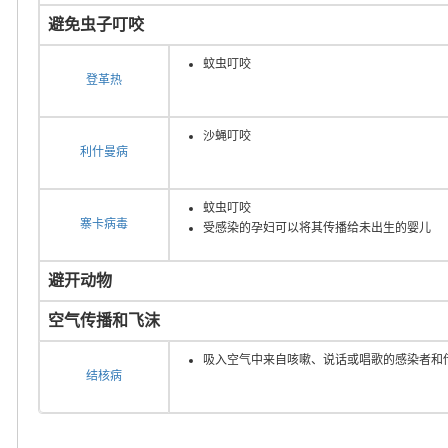
避免虫子叮咬
蚊虫叮咬
登革热
沙蝇叮咬
利什曼病
蚊虫叮咬
寨卡病毒
受感染的孕妇可以将其传播给未出生的婴儿
避开动物
空气传播和飞沫
吸入空气中来自咳嗽、说话或唱歌的感染者和
结核病