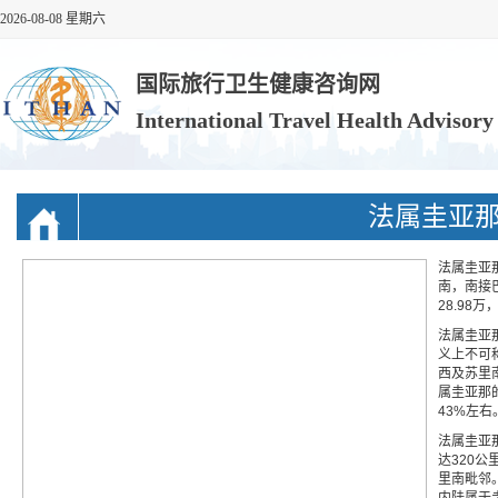
2026-08-08 星期六
国际旅行卫生健康咨询网
International Travel Health Advisor
法属圭亚
法属圭亚
南，南接
28.9
法属圭亚
义上不可
西及苏里
属圭亚那
43%左右
法属圭亚
达320
里南毗邻
内陆属于