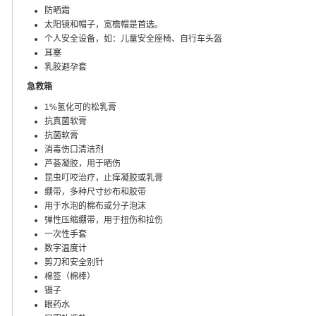
防晒霜
太阳镜和帽子，宽檐帽是首选。
个人安全设备，如：儿童安全座椅、自行车头盔
耳塞
乳胶避孕套
急救箱
1%氢化可的松乳膏
抗真菌软膏
抗菌软膏
消毒伤口清洁剂
芦荟凝胶，用于晒伤
昆虫叮咬治疗，止痒凝胶或乳膏
绷带，多种尺寸纱布和胶带
用于水泡的棉布或分子泡沫
弹性压缩绷带，用于扭伤和拉伤
一次性手套
数字温度计
剪刀和安全别针
棉签（棉棒）
镊子
眼药水