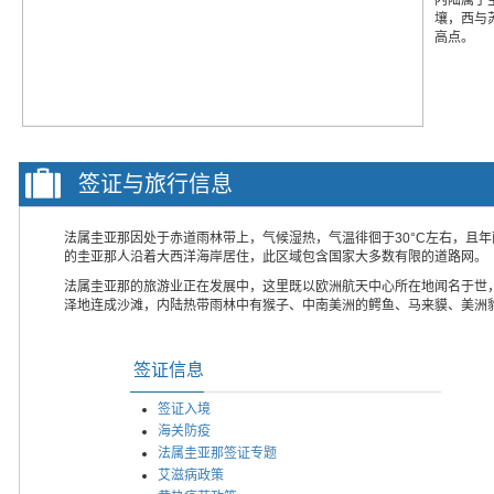
壤，西与
高点。
签证与旅行信息
法属圭亚那因处于赤道雨林带上，气候湿热，气温徘徊于30°C左右，且年
的圭亚那人沿着大西洋海岸居住，此区域包含国家大多数有限的道路网。
法属圭亚那的旅游业正在发展中，这里既以欧洲航天中心所在地闻名于世
泽地连成沙滩，内陆热带雨林中有猴子、中南美洲的鳄鱼、马来貘、美洲
签证信息
签证入境
海关防疫
法属圭亚那签证专题
艾滋病政策