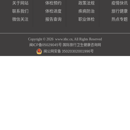
关于网站
体检预约
政策法规
疫情快讯
联系我们
体检进度
疾病防治
旅行健康
微信关注
报告查询
职业体检
热点专题
Copyright ©
2026 www.ithc.cn, All Rights Reserved
闽ICP备05029045号
国际旅行卫生健康咨询网
闽公网安备 35020302001996号