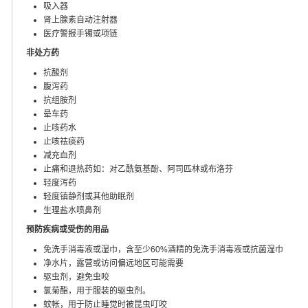
吸入器
肾上腺素自动注射器
医疗警报手镯或项链
非处方药
抗酸剂
腹泻药
抗组胺剂
晕车药
止咳药水
止咳祛痰药
减充血剂
止痛和退热药如：对乙酰氨基酚、阿司匹林或布洛芬
轻度泻药
轻度镇静剂或其他助眠剂
生理盐水喷鼻剂
预防疾病或受伤的用品
免洗手消毒液或湿巾，含至少60%酒精的免洗手消毒液或抗菌湿巾
净水片，露营或访问偏远地区可能需要
驱虫剂，避免虫咬
氯菊酯，用于服装的驱虫剂。
蚊帐，用于防止睡觉时被昆虫叮咬