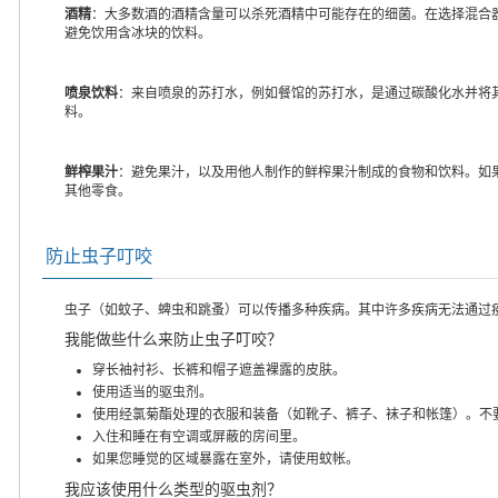
酒精
：大多数酒的酒精含量可以杀死酒精中可能存在的细菌。在选择混合
避免饮用含冰块的饮料。
喷泉饮料
：来自喷泉的苏打水，例如餐馆的苏打水，是通过碳酸化水并将
料。
鲜榨果汁
：避免果汁，以及用他人制作的鲜榨果汁制成的食物和饮料。如
其他零食。
防止虫子叮咬
虫子（如蚊子、蜱虫和跳蚤）可以传播多种疾病。其中许多疾病无法通过
我能做些什么来防止虫子叮咬？
穿长袖衬衫、长裤和帽子遮盖裸露的皮肤。
使用适当的驱虫剂。
使用经氯菊酯处理的衣服和装备（如靴子、裤子、袜子和帐篷）。不
入住和睡在有空调或屏蔽的房间里。
如果您睡觉的区域暴露在室外，请使用蚊帐。
我应该使用什么类型的驱虫剂？