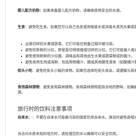
婴儿配方奶粉：
如果准备婴儿配方奶粉，请确保使用安全的水源。
生食
：避免吃生食。如果您可以自己去皮或用瓶装水或消毒水清洗水果或
远离切碎的水果或蔬菜。它们可能在制备过程中被污染。
避免吃新鲜的沙拉，即使是切得很细或切碎的沙拉。它们可能被人类
避免使用新鲜的沙拉酱、调味品和其他由生水果或蔬菜制成的酱汁。
避免食用生肉或海鲜，包括用柑橘汁、醋或其他酸性液体（如酸橘汁腌
街头小吃
：避免吃街头小贩的食物。如果您选择吃街头食品，请遵循与其
食用森林猎物
：避免食用森林猎物。食用森林猎物是指当地的野味，如蝙
源。
旅行时的饮料注意事项
自来水：
：不要在自来水可能被污染的国家饮用自来水。淋浴时避免吞咽
当访问水质未知的地方时，请处理您的水以确保可以安全饮用。