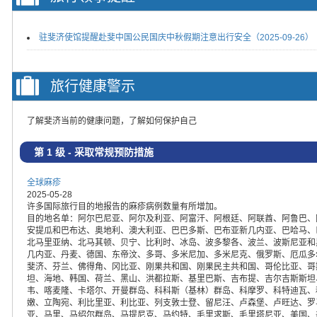
驻斐济使馆提醒赴斐中国公民国庆中秋假期注意出行安全（2025-09-26）
旅行健康警示
了解斐济当前的健康问题，了解如何保护自己
第 1 级 - 采取常规预防措施
全球麻疹
2025-05-28
许多国际旅行目的地报告的麻疹病例数量有所增加。
目的地名单：阿尔巴尼亚、阿尔及利亚、阿富汗、阿根廷、阿联酋、阿鲁巴、
安提瓜和巴布达、奥地利、澳大利亚、巴巴多斯、巴布亚新几内亚、巴哈马、
北马里亚纳、北马其顿、贝宁、比利时、冰岛、波多黎各、波兰、波斯尼亚和
几内亚、丹麦、德国、东帝汶、多哥、多米尼加、多米尼克、俄罗斯、厄瓜多
斐济、芬兰、佛得角、冈比亚、刚果共和国、刚果民主共和国、哥伦比亚、哥
坦、海地、韩国、荷兰、黑山、洪都拉斯、基里巴斯、吉布提、吉尔吉斯斯坦
韦、喀麦隆、卡塔尔、开曼群岛、科科斯（基林）群岛、科摩罗、科特迪瓦、
嫩、立陶宛、利比里亚、利比亚、列支敦士登、留尼汪、卢森堡、卢旺达、罗
亚、马里、马绍尔群岛、马提尼克、马约特、毛里求斯、毛里塔尼亚、美国、