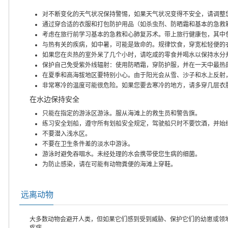
对不断变化的天气状况保持警惕，如果天气状况变得不安全，请调整
通过穿合适的衣服和打包防护用品（如杀虫剂、防晒霜和基本的急救
考虑在旅行前学习基本的急救和心肺复苏术。带上旅行健康包，其中
与热有关的疾病，如中暑，可能是致命的。规律饮食，穿宽松轻便的
如果您在炎热的室外呆了几个小时，请吃咸的零食并喝水以保持水分
保护自己免受紫外线辐射：使用防晒霜，穿防护服，并在一天中最热
在夏季和高海拔地区要特别小心。由于阳光会从雪、沙子和水上反射
非常寒冷的温度可能很危险。如果您要去寒冷的地方，请多穿几层衣
在水边保持安全
只能在指定的游泳区游泳。服从海滩上的救生员和警告旗。
练习安全划船，遵守所有划船安全规定，驾驶船只时不要饮酒，并始
不要潜入浅水区。
不要在卫生条件差的淡水中游泳。
游泳时避免吞咽水。未经处理的水会携带使您生病的细菌。
为防止感染，请在可能有动物粪便的海滩上穿鞋。
远离动物
大多数动物会避开人类，但如果它们感到受到威胁、保护它们的幼崽或领
疾病。