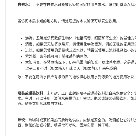
自来水：
：不要在自来水可能被污染的国家饮用自来水。淋浴时避免吞咽
当访问水质未知的地方时，请处理您的水以确保可以安全饮用。
沸腾，煮沸是杀死致病生物体（包括病毒、细菌和寄生虫）的最佳方
消毒，如果您无法将水烧开，请使用化学消毒剂，例如无味的家用氯
过滤，如果您使用的是便携式滤水器，请尝试使用过滤器孔径较小的
紫外线，紫外线可用于杀死某些病原体。
太阳消毒，在紧急情况下，UVA范围内的阳光可以改善水质。这是通过用
架子上 6 小时（如果晴天）或 2 天（如果阴天）来完成的。
冰
：不要在清洁水供应有限的目的地或担心饮用水受污染的地方使用冰块
瓶装或罐装饮料
：未开封、工厂密封的瓶子或罐装饮料比自来水更安全；
水。有时，可以使用一滴胶水来模仿工厂密封。瓶装或罐装碳酸饮料，如
改。避免饮用含冰块的饮料。
热饮
：热咖啡或茶如果热气腾腾地供应，应该是安全的。喝酒前让它冷却
西，例如奶油或柠檬。糖通常可以吃，因为它是一种干粮。