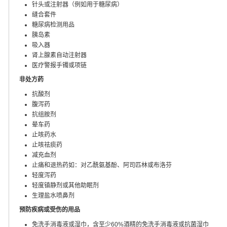
针头或注射器（例如用于糖尿病）
缝合套件
糖尿病检测用品
胰岛素
吸入器
肾上腺素自动注射器
医疗警报手镯或项链
非处方药
抗酸剂
腹泻药
抗组胺剂
晕车药
止咳药水
止咳祛痰药
减充血剂
止痛和退热药如：对乙酰氨基酚、阿司匹林或布洛芬
轻度泻药
轻度镇静剂或其他助眠剂
生理盐水喷鼻剂
预防疾病或受伤的用品
免洗手消毒液或湿巾，含至少60%酒精的免洗手消毒液或抗菌湿巾