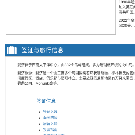
1990年
加入英联邦
济共和国
2022年
5320美
签证与旅行信息
斐济位于西南太平洋中心，由332个岛屿组成，多为珊瑚礁环绕的火山岛
斐济旅游：斐济是一个由三百多个周围围绕着环状珊瑚礁、椰林摇曳的碧
闲度假区，饭店、俱乐部与酒吧林立。主要旅游景点和地区有万努来雾岛
鹦鹉公园、Monuriki岛等。
签证信息
签证入境
海关防疫
居留入籍
投资指南