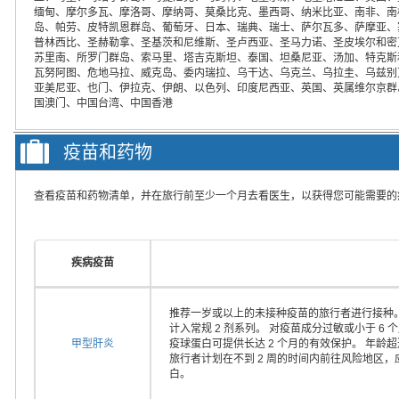
缅甸、摩尔多瓦、摩洛哥、摩纳哥、莫桑比克、墨西哥、纳米比亚、南非、南
岛、帕劳、皮特凯恩群岛、葡萄牙、日本、瑞典、瑞士、萨尔瓦多、萨摩亚、
普林西比、圣赫勒拿、圣基茨和尼维斯、圣卢西亚、圣马力诺、圣皮埃尔和密
苏里南、所罗门群岛、索马里、塔吉克斯坦、泰国、坦桑尼亚、汤加、特克斯
瓦努阿图、危地马拉、威克岛、委内瑞拉、乌干达、乌克兰、乌拉圭、乌兹别
亚美尼亚、也门、伊拉克、伊朗、以色列、印度尼西亚、英国、英属维尔京群
国澳门、中国台湾、中国香港
疫苗和药物
查看疫苗和药物清单，并在旅行前至少一个月去看医生，以获得您可能需要的
疾病疫苗
推荐一岁或以上的未接种疫苗的旅行者进行接种。
计入常规 2 剂系列。 对疫苗成分过敏或小于 
甲型肝炎
疫球蛋白可提供长达 2 个月的有效保护。 年龄
旅行者计划在不到 2 周的时间内前往风险地区
白。