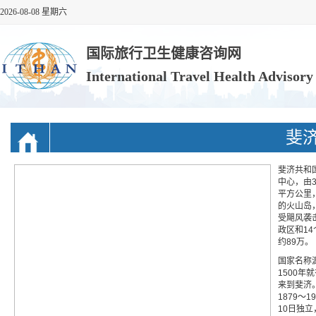
2026-08-08 星期六
国际旅行卫生健康咨询网
International Travel Health Advisor
斐
斐济共和国（
中心，由3
平方公里
的火山岛
受飓风袭
政区和1
约89万。
国家名称源
1500年
来到斐济
1879～
10日独