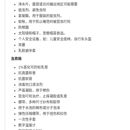
净水片，露营或访问偏远地区可能需要
驱虫剂，避免虫咬
氯菊酯，用于服装的驱虫剂。
蚊帐，用于防止睡觉时被昆虫叮咬
防晒霜
太阳镜和帽子，宽檐帽是首选。
个人安全设备，如：儿童安全座椅、自行车头盔
耳塞
乳胶避孕套
急救箱
1%氢化可的松乳膏
抗真菌软膏
抗菌软膏
消毒伤口清洁剂
芦荟凝胶，用于晒伤
昆虫叮咬治疗，止痒凝胶或乳膏
绷带，多种尺寸纱布和胶带
用于水泡的棉布或分子泡沫
弹性压缩绷带，用于扭伤和拉伤
一次性手套
数字温度计