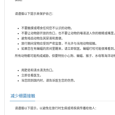
请遵循以下提示来保护自己：
不要触摸或喂食任何您不认识的动物。
不要让动物舔开放的伤口，也不要让动物的唾液进入你的眼睛或嘴里
避免啮齿动物及其尿液和粪便。
旅行期间宠物应受到严密监督，不允许与当地动物接触。
如果您在有蝙蝠的房间里醒来，请立即就医。蝙蝠叮咬可能很难看到
所有动物都可能构成威胁，但要特别小心狗、蝙蝠、猴子、水母等海洋动
用肥皂和清水清洗伤口。
立即去看医生。
当您回到国内时，请告诉医生您的伤势。
减少细菌接触
请遵循以下提示，以避免在旅行时生病或将疾病传播给他人：