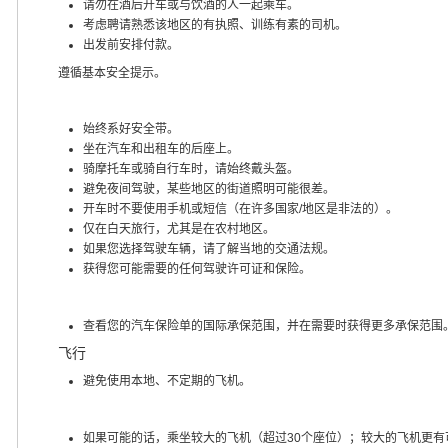
请勿在酒后开车或与饮酒的人一起乘车。
考虑聘请熟悉该地区的有执照、训练有素的司机。
出发前安排付款。
遵循基本安全提示。
始终系好安全带。
坐在汽车和出租车的后座上。
骑摩托车或骑自行车时，请始终戴头盔。
避免夜间驾驶，某些地区的街道照明可能很差。
开车时不要使用手机或短信（在许多国家/地区是非法的）。
仅在白天旅行，尤其是在农村地区。
如果您选择驾驶车辆，请了解当地的交通法规。
获得您可能需要的任何驾驶许可证和保险。
查看您的汽车保险单的国际承保范围，并在需要时获得更多承保范围
飞行
避免使用本地、不定期的飞机。
如果可能的话，乘坐较大的飞机（超过30个座位）；较大的飞机更有