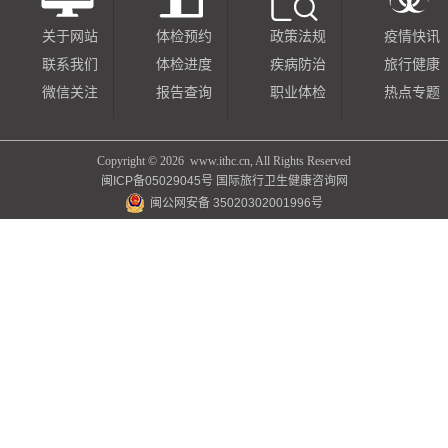
关于网站
体检预约
政策法规
疫情快讯
联系我们
体检进度
疾病防治
旅行健康
微信关注
报告查询
职业体检
热点专题
Copyright ©
2026 www.ithc.cn, All Rights Reserved
闽ICP备05029045号
国际旅行卫生健康咨询网
闽公网安备 35020302001996号