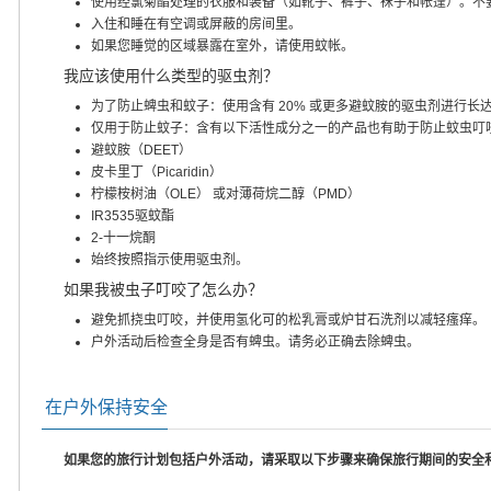
使用经氯菊酯处理的衣服和装备（如靴子、裤子、袜子和帐篷）。不
入住和睡在有空调或屏蔽的房间里。
如果您睡觉的区域暴露在室外，请使用蚊帐。
我应该使用什么类型的驱虫剂？
为了防止蜱虫和蚊子：使用含有 20% 或更多避蚊胺的驱虫剂进行长
仅用于防止蚊子：含有以下活性成分之一的产品也有助于防止蚊虫叮
避蚊胺（DEET）
皮卡里丁（Picaridin）
柠檬桉树油（OLE） 或对薄荷烷二醇（PMD）
IR3535驱蚊酯
2-十一烷酮
始终按照指示使用驱虫剂。
如果我被虫子叮咬了怎么办？
避免抓挠虫叮咬，并使用氢化可的松乳膏或炉甘石洗剂以减轻瘙痒。
户外活动后检查全身是否有蜱虫。请务必正确去除蜱虫。
在户外保持安全
如果您的旅行计划包括户外活动，请采取以下步骤来确保旅行期间的安全