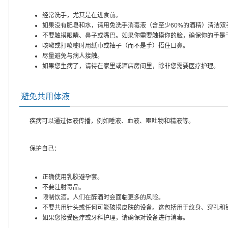
经常洗手，尤其是在进食前。
如果没有肥皂和水，请用免洗手消毒液（含至少60%的酒精）清洁双
不要触摸眼睛、鼻子或嘴巴。如果你需要触摸你的脸，确保你的手是
咳嗽或打喷嚏时用纸巾或袖子（而不是手）捂住口鼻。
尽量避免与病人接触。
如果您生病了，请待在家里或酒店房间里，除非您需要医疗护理。
避免共用体液
疾病可以通过体液传播，例如唾液、血液、呕吐物和精液等。
保护自己：
正确使用乳胶避孕套。
不要注射毒品。
限制饮酒。人们在醉酒时会面临更多的风险。
不要共用针头或任何可能破损皮肤的设备。这包括用于纹身、穿孔和
如果您接受医疗或牙科护理，请确保对设备进行消毒。