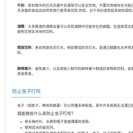
牛奶
：密封瓶中的巴氏杀菌牛奶通常可以安全饮用。不要饮用储存在可能
氏消毒的食品会给所有旅行者带来风险;然而，对于孕妇或免疫系统较弱
酒精
：大多数酒的酒精含量可以杀死酒精中可能存在的细菌。在选择混合
避免饮用含冰块的饮料。
喷泉饮料
：来自喷泉的苏打水，例如餐馆的苏打水，是通过碳酸化水并将
料。
鲜榨果汁
：避免果汁，以及用他人制作的鲜榨果汁制成的食物和饮料。如
其他零食。
防止虫子叮咬
虫子（如蚊子、蜱虫和跳蚤）可以传播多种疾病。其中许多疾病无法通过
我能做些什么来防止虫子叮咬？
穿长袖衬衫、长裤和帽子遮盖裸露的皮肤。
使用适当的驱虫剂。