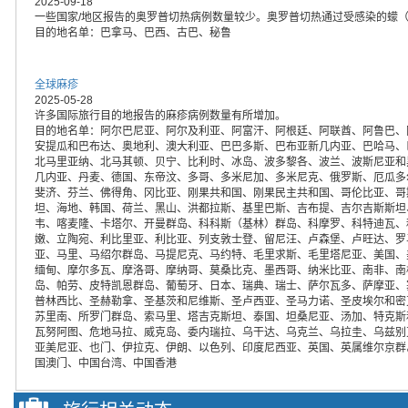
2025-09-18
一些国家/地区报告的奥罗普切热病例数量较少。奥罗普切热通过受感染的蠓
目的地名单：巴拿马、巴西、古巴、秘鲁
全球麻疹
2025-05-28
许多国际旅行目的地报告的麻疹病例数量有所增加。
目的地名单：阿尔巴尼亚、阿尔及利亚、阿富汗、阿根廷、阿联酋、阿鲁巴、
安提瓜和巴布达、奥地利、澳大利亚、巴巴多斯、巴布亚新几内亚、巴哈马、
北马里亚纳、北马其顿、贝宁、比利时、冰岛、波多黎各、波兰、波斯尼亚和
几内亚、丹麦、德国、东帝汶、多哥、多米尼加、多米尼克、俄罗斯、厄瓜多
斐济、芬兰、佛得角、冈比亚、刚果共和国、刚果民主共和国、哥伦比亚、哥
坦、海地、韩国、荷兰、黑山、洪都拉斯、基里巴斯、吉布提、吉尔吉斯斯坦
韦、喀麦隆、卡塔尔、开曼群岛、科科斯（基林）群岛、科摩罗、科特迪瓦、
嫩、立陶宛、利比里亚、利比亚、列支敦士登、留尼汪、卢森堡、卢旺达、罗
亚、马里、马绍尔群岛、马提尼克、马约特、毛里求斯、毛里塔尼亚、美国、
缅甸、摩尔多瓦、摩洛哥、摩纳哥、莫桑比克、墨西哥、纳米比亚、南非、南
岛、帕劳、皮特凯恩群岛、葡萄牙、日本、瑞典、瑞士、萨尔瓦多、萨摩亚、
普林西比、圣赫勒拿、圣基茨和尼维斯、圣卢西亚、圣马力诺、圣皮埃尔和密
苏里南、所罗门群岛、索马里、塔吉克斯坦、泰国、坦桑尼亚、汤加、特克斯
瓦努阿图、危地马拉、威克岛、委内瑞拉、乌干达、乌克兰、乌拉圭、乌兹别
亚美尼亚、也门、伊拉克、伊朗、以色列、印度尼西亚、英国、英属维尔京群
国澳门、中国台湾、中国香港