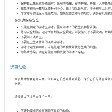
保护自己免受紫外线辐射：使用防晒霜，穿防护服，并在一天中最热
在夏季和高海拔地区要特别小心。由于阳光会从雪、沙子和水上反射
非常寒冷的温度可能很危险。如果您要去寒冷的地方，请多穿几层衣
在水边保持安全
只能在指定的游泳区游泳。服从海滩上的救生员和警告旗。
练习安全划船，遵守所有划船安全规定，驾驶船只时不要饮酒，并始
不要潜入浅水区。
不要在卫生条件差的淡水中游泳。
游泳时避免吞咽水。未经处理的水会携带使您生病的细菌。
为防止感染，请在可能有动物粪便的海滩上穿鞋。
远离动物
大多数动物会避开人类，但如果它们感到受到威胁、保护它们的幼崽或领
疾病。
请遵循以下提示来保护自己：
不要触摸或喂食任何您不认识的动物。