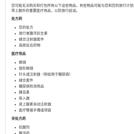
您可能无法购买和打包所有以下这些物品，有些物品可能与您和您的旅行计划
带上额外的重要医疗用品，以防旅行延误。
处方药
您的处方
旅行者腹泻抗生素
缝合注射器套件
高原反应药物
医疗用品
眼镜
隐形眼镜
针头或注射器（例如用于糖尿病）
缝合套件
糖尿病检测用品
胰岛素
吸入器
肾上腺素自动注射器
医疗警报手镯或项链
非处方药
抗酸剂
腹泻药