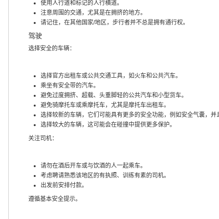
使用人行道和标记的人行横道。
注意周围的交通，尤其是在拥挤的地方。
请记住，在其他国家/地区，步行者并不总是拥有通行权。
驾驶
选择安全的车辆：
选择官方出租车或公共交通工具，如火车和公共汽车。
乘坐有安全带的汽车。
避免过度拥挤、超载、头重脚轻的公共汽车和小型货车。
避免骑摩托车或乘摩托车，尤其是摩托车出租车。
选择较新的车辆，它们可能具有更多的安全功能，例如安全气囊，并
选择较大的车辆，这可能会在碰撞中提供更多保护。
关注司机：
请勿在酒后开车或与饮酒的人一起乘车。
考虑聘请熟悉该地区的有执照、训练有素的司机。
出发前安排付款。
遵循基本安全提示。