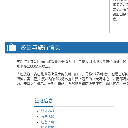
化协会、
成员。医
镍出口是重
索。
签证与旅行信息
古巴位于加勒比海西北部墨西哥湾入口。全境大部分地区属热带雨林气候
水量在1000毫米以上。
古巴旅游：古巴是世界上最大的蔗糖出口国，号称“世界糖罐”，也是全球闻名
海滩，其中巴拉德罗洁白细沙海滩是世界上著名的八大海滩之一。南部海
地。天堂之门椰岛、吉列尔莫礁、自然纪念馆萨埃蒂亚岛、雷比萨岛、长
签证信息
签证入境
海关防疫
居留入籍
投资指南