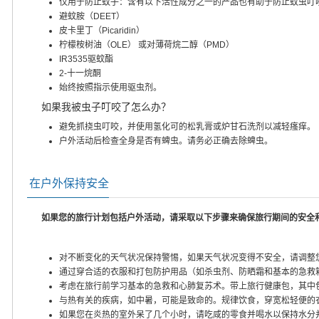
仅用于防止蚊子：含有以下活性成分之一的产品也有助于防止蚊虫叮
避蚊胺（DEET）
皮卡里丁（Picaridin）
柠檬桉树油（OLE） 或对薄荷烷二醇（PMD）
IR3535驱蚊酯
2-十一烷酮
始终按照指示使用驱虫剂。
如果我被虫子叮咬了怎么办？
避免抓挠虫叮咬，并使用氢化可的松乳膏或炉甘石洗剂以减轻瘙痒。
户外活动后检查全身是否有蜱虫。请务必正确去除蜱虫。
在户外保持安全
如果您的旅行计划包括户外活动，请采取以下步骤来确保旅行期间的安全
对不断变化的天气状况保持警惕，如果天气状况变得不安全，请调整
通过穿合适的衣服和打包防护用品（如杀虫剂、防晒霜和基本的急救
考虑在旅行前学习基本的急救和心肺复苏术。带上旅行健康包，其中
与热有关的疾病，如中暑，可能是致命的。规律饮食，穿宽松轻便的
如果您在炎热的室外呆了几个小时，请吃咸的零食并喝水以保持水分