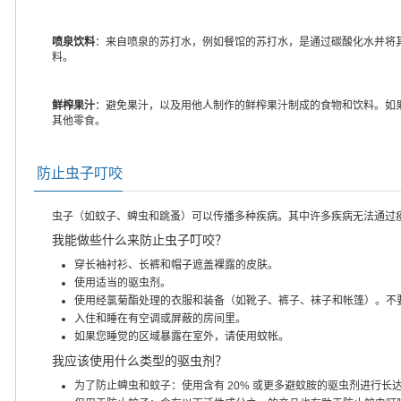
喷泉饮料
：来自喷泉的苏打水，例如餐馆的苏打水，是通过碳酸化水并将
料。
鲜榨果汁
：避免果汁，以及用他人制作的鲜榨果汁制成的食物和饮料。如
其他零食。
防止虫子叮咬
虫子（如蚊子、蜱虫和跳蚤）可以传播多种疾病。其中许多疾病无法通过
我能做些什么来防止虫子叮咬？
穿长袖衬衫、长裤和帽子遮盖裸露的皮肤。
使用适当的驱虫剂。
使用经氯菊酯处理的衣服和装备（如靴子、裤子、袜子和帐篷）。不
入住和睡在有空调或屏蔽的房间里。
如果您睡觉的区域暴露在室外，请使用蚊帐。
我应该使用什么类型的驱虫剂？
为了防止蜱虫和蚊子：使用含有 20% 或更多避蚊胺的驱虫剂进行长