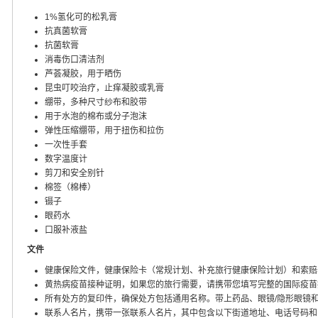
1%氢化可的松乳膏
抗真菌软膏
抗菌软膏
消毒伤口清洁剂
芦荟凝胶，用于晒伤
昆虫叮咬治疗，止痒凝胶或乳膏
绷带，多种尺寸纱布和胶带
用于水泡的棉布或分子泡沫
弹性压缩绷带，用于扭伤和拉伤
一次性手套
数字温度计
剪刀和安全别针
棉签（棉棒）
镊子
眼药水
口服补液盐
文件
健康保险文件，健康保险卡（常规计划、补充旅行健康保险计划）和索赔
黄热病疫苗接种证明，如果您的旅行需要，请携带您填写完整的国际疫苗
所有处方的复印件，确保处方包括通用名称。带上药品、眼镜/隐形眼镜
联系人名片，携带一张联系人名片，其中包含以下街道地址、电话号码和