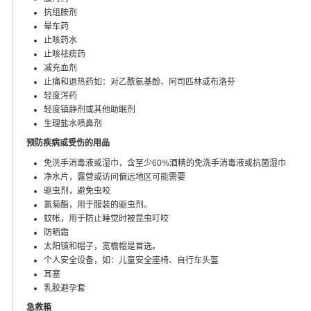
抗组胺剂
晕车药
止咳药水
止咳祛痰药
减充血剂
止痛和退热药如：对乙酰氨基酚、阿司匹林或布洛芬
轻度泻药
轻度镇静剂或其他助眠剂
生理盐水喷鼻剂
预防疾病或受伤的用品
免洗手消毒液或湿巾，含至少60%酒精的免洗手消毒液或抗菌湿巾
净水片，露营或访问偏远地区可能需要
驱虫剂，避免虫咬
氯菊酯，用于服装的驱虫剂。
蚊帐，用于防止睡觉时被昆虫叮咬
防晒霜
太阳镜和帽子，宽檐帽是首选。
个人安全设备，如：儿童安全座椅、自行车头盔
耳塞
乳胶避孕套
急救箱