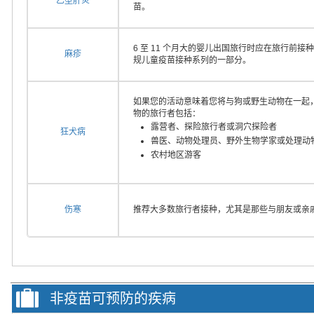
乙型肝炎
苗。
6 至 11 个月大的婴儿出国旅行时应在旅行前接种
麻疹
规儿童疫苗接种系列的一部分。
如果您的活动意味着您将与狗或野生动物在一起
物的旅行者包括：
露营者、探险旅行者或洞穴探险者
狂犬病
兽医、动物处理员、野外生物学家或处理动
农村地区游客
伤寒
推荐大多数旅行者接种，尤其是那些与朋友或亲
非疫苗可预防的疾病