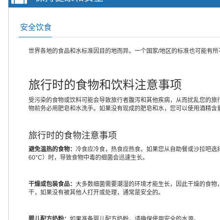
安全饮食
世界各地的食品和水标准因目的地而异。一个国家/地区的标准也可能有
旅行时的食物和饮料注意事项
受污染的食物或饮料可能会导致旅行者腹泻和其他疾病，从而扰乱您的旅
物前务必用肥皂和水洗手。如果没有现成的肥皂和水，您可以使用酒精含量
旅行时的食物注意事项
避免温热的食物：
冷食应冷食，热食应热食。如果您从自助餐或沙拉吧选择
60°C）时，导致食物中毒的细菌会迅速生长。
干燥或包装食品：
大多数细菌需要潮湿的环境才能生长，因此干燥的食物
干，如果没有被其他人打开或处理，通常是安全的。
婴儿配方奶粉：
如果准备婴儿配方奶粉，请确保使用安全的水源。