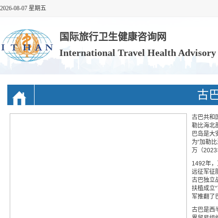
2026-08-07 星期五
国际旅行卫生健康咨询网
International Travel Health Advisor
古
古巴共和国（
勒比海北
巴岛是大
为“加勒比
万（20
1492年
远征军征服
古巴独立战
扶植成立“
军推翻了
古巴是西
界贸易组