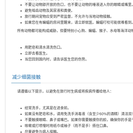
不要让动物舔开放的伤口，也不要让动物的唾液进入你的眼睛或嘴里
避免啮齿动物及其尿液和粪便。
旅行期间宠物应受到严密监督，不允许与当地动物接触。
如果您在有蝙蝠的房间里醒来，请立即就医。蝙蝠叮咬可能很难看到
所有动物都可能构成威胁，但要特别小心狗、蝙蝠、猴子、水母等海洋动
用肥皂和清水清洗伤口。
立即去看医生。
当您回到国内时，请告诉医生您的伤势。
减少细菌接触
请遵循以下提示，以避免在旅行时生病或将疾病传播给他人：
经常洗手，尤其是在进食前。
如果没有肥皂和水，请用免洗手消毒液（含至少60%的酒精）清洁双
不要触摸眼睛、鼻子或嘴巴。如果你需要触摸你的脸，确保你的手是
咳嗽或打喷嚏时用纸巾或袖子（而不是手）捂住口鼻。
尽量避免与病人接触。