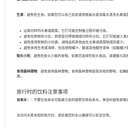
生食
：避免吃生食。如果您可以自己去皮或用瓶装水或消毒水清洗水果或
远离切碎的水果或蔬菜。它们可能在制备过程中被污染。
避免吃新鲜的沙拉，即使是切得很细或切碎的沙拉。它们可能被人类
避免使用新鲜的沙拉酱、调味品和其他由生水果或蔬菜制成的酱汁。
避免食用生肉或海鲜，包括用柑橘汁、醋或其他酸性液体（如酸橘汁腌
街头小吃
：避免吃街头小贩的食物。如果您选择吃街头食品，请遵循与其
食用森林猎物
：避免食用森林猎物。食用森林猎物是指当地的野味，如蝙
源。
旅行时的饮料注意事项
自来水：
：不要在自来水可能被污染的国家饮用自来水。淋浴时避免吞咽
当访问水质未知的地方时，请处理您的水以确保可以安全饮用。