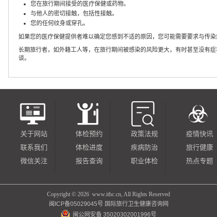
您在旅行期间接受的医疗保健或药物。
与他人的密切接触，包括性接触。
您的任何纹身或穿孔。
如果您的医疗保健提供者难以确定您感到不适的原因，您可能需要要求与传染
长期旅行者，如外籍工人等，在旅行期间被感染的风险更大，有时甚至没有症
谈。
关于网站
体检预约
政策法规
疫情快讯
联系我们
体检进度
疾病防治
旅行健康
微信关注
报告查询
职业体检
热点专题
Copyright ©
2026 www.ithc.cn, All Rights Reserved
闽ICP备05029045号
国际旅行卫生健康咨询网
闽公网安备 35020302001996号