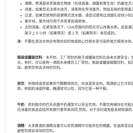
沸腾，煮沸是杀死致病生物体（包括病毒、细菌和寄生虫）的最佳方
消毒，如果您无法将水烧开，请使用化学消毒剂，例如无味的家用氯
过滤，如果您使用的是便携式滤水器，请尝试使用过滤器孔径较小的
紫外线，紫外线可用于杀死某些病原体。
太阳消毒，在紧急情况下，UVA范围内的阳光可以改善水质。这是通过用
架子上 6 小时（如果晴天）或 2 天（如果阴天）来完成的。
冰
：不要在清洁水供应有限的目的地或担心饮用水受污染的地方使用冰块
瓶装或罐装饮料
：未开封、工厂密封的瓶子或罐装饮料比自来水更安全；
水。有时，可以使用一滴胶水来模仿工厂密封。瓶装或罐装碳酸饮料，如
改。避免饮用含冰块的饮料。
热饮
：热咖啡或茶如果热气腾腾地供应，应该是安全的。喝酒前让它冷却
西，例如奶油或柠檬。糖通常可以吃，因为它是一种干粮。
牛奶
：密封瓶中的巴氏杀菌牛奶通常可以安全饮用。不要饮用储存在可能
氏消毒的食品会给所有旅行者带来风险;然而，对于孕妇或免疫系统较弱
酒精
：大多数酒的酒精含量可以杀死酒精中可能存在的细菌。在选择混合
避免饮用含冰块的饮料。